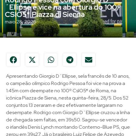
´Ellipse é vice na abertura do 100º
CSIO5* Piazza di Sienna
maio 28, 2026
Apresentando Giorgio D´Ellipse, sela francês de 10 anos,
o campeão olímpico Rodrigo Pessoa foi vice na prova a
1.45m com deempate no 100º CsIO5* de Roma, na
icônica Piazza de Siena, nesta quinta-feira, 28/5. Dos 52
conjuntos 13 zeraram e dez efetivamente largaram no
desempate. Rodrigo com Giorgio D´Ellipse cruzou a linha
de chegada sem faltas, em 39s50. Sagrou-se vencedor
o irlandês Denis Lynch montando Conterno-Blue PS, que
zerou em 39s27. Já o brasileiro Luiz Felipe de Azevedo