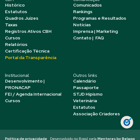
Histórico
Comunicados
Estatutos
Rankings
Quadros Juízes
Programas e Resultados
Taxas
Notícias
Registros Ativos CBH
Imprensa | Marketing
Cursos
Contato | FAQ
Relatórios
Certificação Técnica
Portal da Transparência
Institucional
Outros links
Desenvolvimento |
Calendário
PRONACAP
Passaporte
FEI / Agenda Internacional
STJD Hipismo
Cursos
Veterinária
Estatutos
Associação Criadores
Política de privacidade
Desenvolvido no Brasil pela
Mentores by Belago