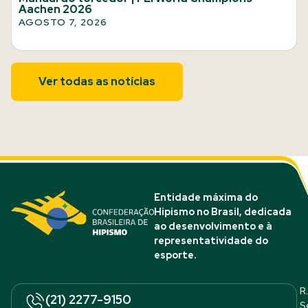
Aachen 2026
AGOSTO 7, 2026
Ver todas as notícias
Entidade máxima do
Hipismo no Brasil, dedicada
ao desenvolvimento e à
representatividade do
esporte.
R.
(21) 2277-9150
S