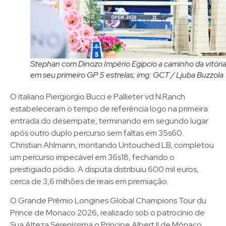
Stephan com Dinozo Império Egípcio a caminho da vitóri
em seu primeiro GP 5 estrelas; img: GCT / Ljuba Buzzola
O italiano Piergiorgio Bucci e Pallieter vd N.Ranch
estabeleceram o tempo de referência logo na primeira
entrada do desempate, terminando em segundo lugar
após outro duplo percurso sem faltas em 35s60.
Christian Ahlmann, montando Untouched LB, completou
um percurso impecável em 36s18, fechando o
prestigiado pódio. A disputa distribuiu 600 mil euros,
cerca de 3,6 milhões de reais em premiação.
O Grande Prêmio Longines Global Champions Tour du
Prince de Monaco 2026, realizado sob o patrocínio de
Sua Alteza Sereníssima o Príncipe Albert II de Mônaco,