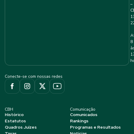
–
C
1
2
A
8
à
1
h
Conecte-se com nossas redes
CBH
Comunicação
Histórico
Comunicados
Estatutos
Rankings
Quadros Juízes
Programas e Resultados
Taxas
Notícias