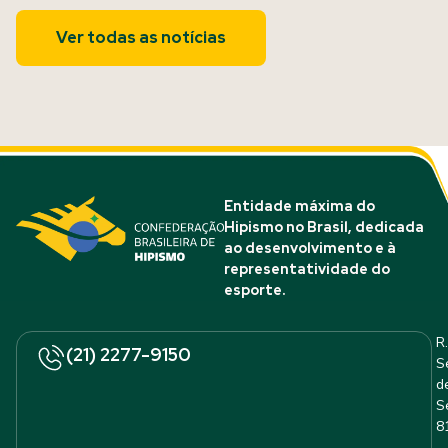
Ver todas as notícias
Entidade máxima do
Hipismo no Brasil, dedicada
ao desenvolvimento e à
representatividade do
esporte.
R.
(21) 2277-9150
S
d
S
8
–