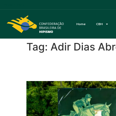
Acessibilidade
Home
CBH
Tag:
Adir Dias Ab
Artemus de Almeida é 
Copa Ouro BTG Pactual