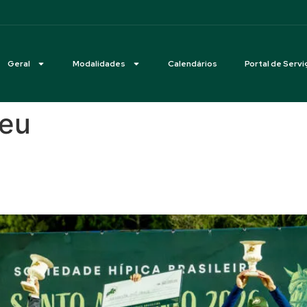
Geral
Modalidades
Calendários
Portal de Servi
reu
o campeão do GP Santo Antôni
, na Hípica do Rio