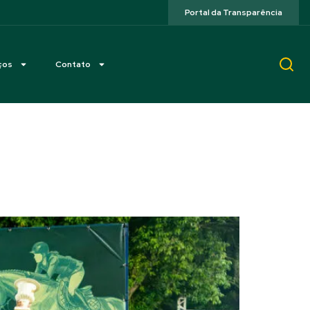
Portal da Transparência
ços
Contato
o, e Adir Abreu fatura