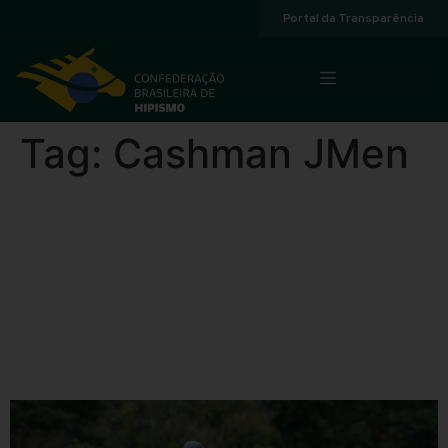
Acessibilidade
Portal da Transparência
Tag:
Cashman JMen
Campeonato Brasileiro de
Cavalos Novos no Haras
Agromen: veja como
ficaram os pódios e assista
aos desempates