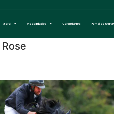
Geral
Modalidades
Calendários
Portal de Servi
 Rose
 de Cavalos Novos no Haras 
ssista aos desempates