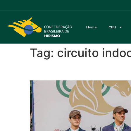
Acessibilidade
Home
CBH
Tag:
circuito indo
Felipe Juares vence De