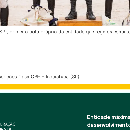
SP), primeiro polo próprio da entidade que rege os esporte
– Seletiva Sul-americano Juv
scrições Casa CBH – Indaiatuba (SP)
Entidade máxima 
desenvolvimento