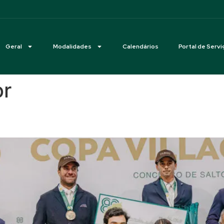
Geral
Modalidades
Calendários
Portal de Servi
or
safio Indoor no VillageMall, n