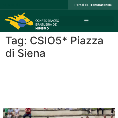
Acessibilidade
Portal da Transparência
Tag:
CSIO5* Piazza
di Siena
Rodrigo Pessoa com Giorgio
D´Ellipse é vice na abertura
do 100º CSIO5* Piazza di
Sienna