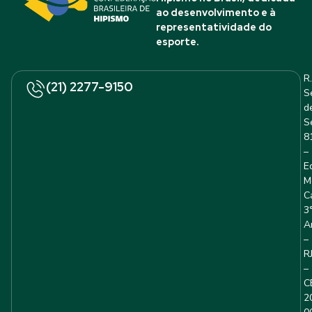
ao desenvolvimento e à
representatividade do
esporte.
R.
(21) 2277-9150
S
d
S
8
–
E
M
C
3
A
–
R
–
C
2