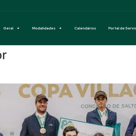
Geral
Modalidades
Calendários
Portal de Servi
or
safio Indoor no VillageMall, n