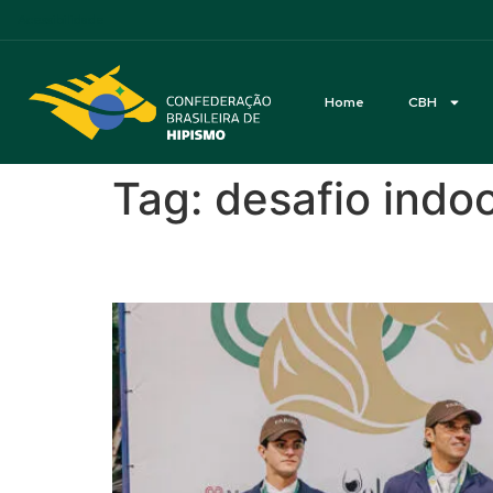
Acessibilidade
Home
CBH
Tag:
desafio indo
Felipe Juares vence De