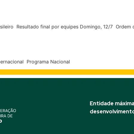
 Internacional e Taça Brasil 
ista
asileiro Resultado final por equipes Domingo, 12/7 Ordem 
dade Hípica Paulista
ternacional Programa Nacional
Entidade máxima 
desenvolvimento