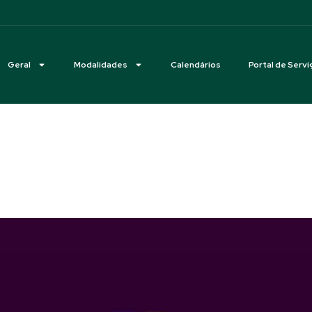
Geral
Modalidades
Calendários
Portal de Servi
nuel Tavares de Almeida, Muri
tegrantes do Time Brasil em