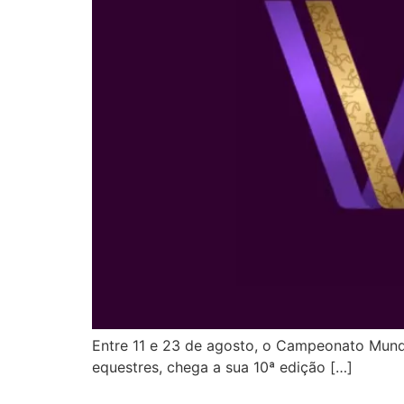
Entre 11 e 23 de agosto, o Campeonato Mund
equestres, chega a sua 10ª edição […]