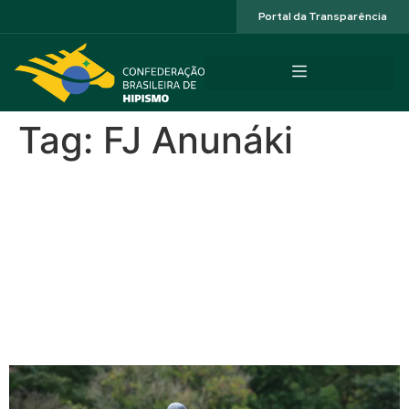
Acessibilidade
Portal da Transparência
Tag:
FJ Anunáki
Campeonato Brasileiro de
Cavalos Novos no Haras
Agromen: veja como
ficaram os pódios e assista
aos desempates