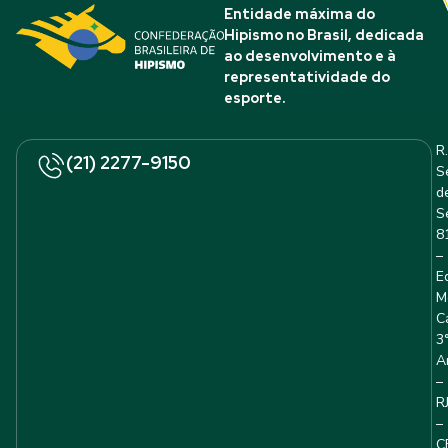
Entidade máxima do
Hipismo no Brasil, dedicada
ao desenvolvimento e à
representatividade do
esporte.
R.
(21) 2277-9150
S
d
S
8
–
E
M
C
3
A
–
R
–
C