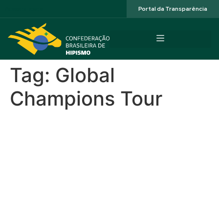
Acessibilidade
Portal da Transparência
Tag:
Global
Champions Tour
Stephan Barcha com Dinozo
Império Egípcio vence seu
primeiro GP5*, a 1.60m, no
Global Champions Tour em
Monaco