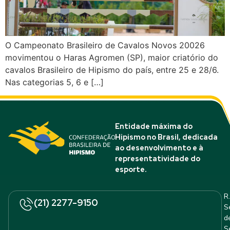
O Campeonato Brasileiro de Cavalos Novos 20026
movimentou o Haras Agromen (SP), maior criatório do
cavalos Brasileiro de Hipismo do país, entre 25 e 28/6.
Nas categorias 5, 6 e […]
Entidade máxima do
Hipismo no Brasil, dedicada
ao desenvolvimento e à
representatividade do
esporte.
R.
(21) 2277-9150
S
d
S