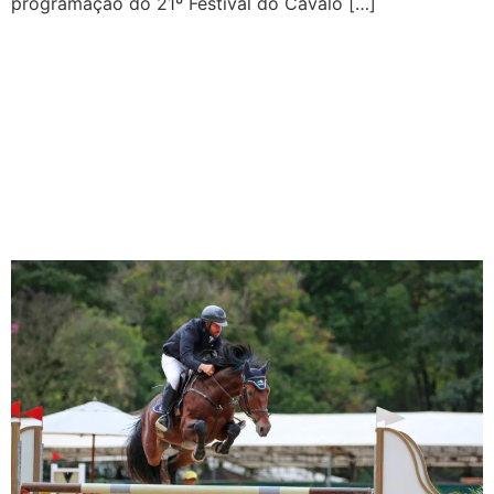
programação do 21º Festival do Cavalo […]
Campeonato Brasileiro de
Cavalos Novos no Haras
Agromen: veja como
ficaram os pódios e assista
aos desempates