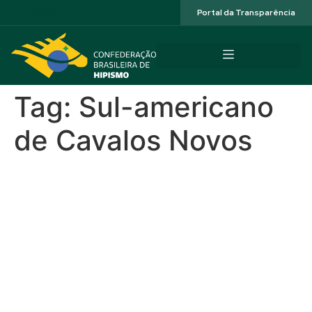
Acessibilidade
Portal da Transparência
Tag:
Sul-americano
de Cavalos Novos
Primmadonna Flores (IA),
TDV Diana e Dominique
Mystic Rose: campeãs Sul-
americanas de Cavalos
Novos; confira também a