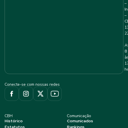
–
I
–
C
1
2
A
8
à
1
h
Conecte-se com nossas redes
CBH
Comunicação
Histórico
Comunicados
Estatutos
Rankings