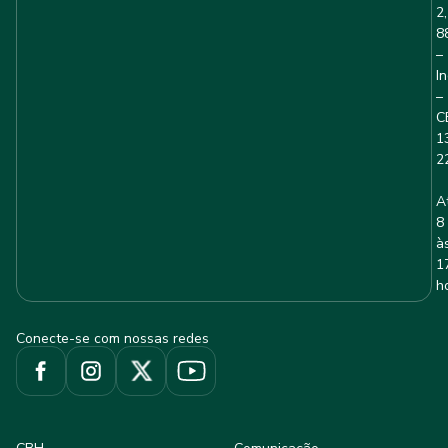
2,
8
–
I
–
C
1
2
A
8
à
1
h
Conecte-se com nossas redes