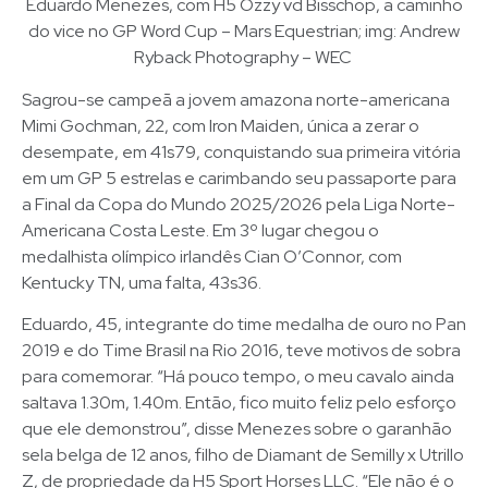
Eduardo Menezes, com H5 Ozzy vd Bisschop, a caminho
do vice no GP Word Cup – Mars Equestrian; img: Andrew
Ryback Photography – WEC
Sagrou-se campeã a jovem amazona norte-americana
Mimi Gochman, 22, com Iron Maiden, única a zerar o
desempate, em 41s79, conquistando sua primeira vitória
em um GP 5 estrelas e carimbando seu passaporte para
a Final da Copa do Mundo 2025/2026 pela Liga Norte-
Americana Costa Leste. Em 3º lugar chegou o
medalhista olímpico irlandês Cian O’Connor, com
Kentucky TN, uma falta, 43s36.
Eduardo, 45, integrante do time medalha de ouro no Pan
2019 e do Time Brasil na Rio 2016, teve motivos de sobra
para comemorar. “Há pouco tempo, o meu cavalo ainda
saltava 1.30m, 1.40m. Então, fico muito feliz pelo esforço
que ele demonstrou”, disse Menezes sobre o garanhão
sela belga de 12 anos, filho de Diamant de Semilly x Utrillo
Z, de propriedade da H5 Sport Horses LLC. “Ele não é o