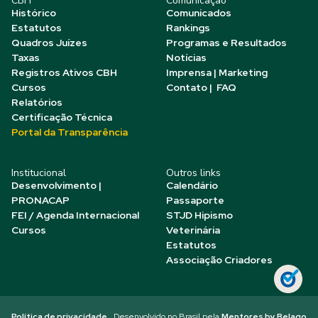
CBH
Comunicação
Histórico
Comunicados
Estatutos
Rankings
Quadros Juízes
Programas e Resultados
Taxas
Notícias
Registros Ativos CBH
Imprensa | Marketing
Cursos
Contato | FAQ
Relatórios
Certificação Técnica
Portal da Transparência
Institucional
Outros links
Desenvolvimento |
Calendário
PRONACAP
Passaporte
FEI / Agenda Internacional
STJD Hipismo
Cursos
Veterinária
Estatutos
Associação Criadores
Política de privacidade
Desenvolvido no Brasil pela
Mentores by Belago