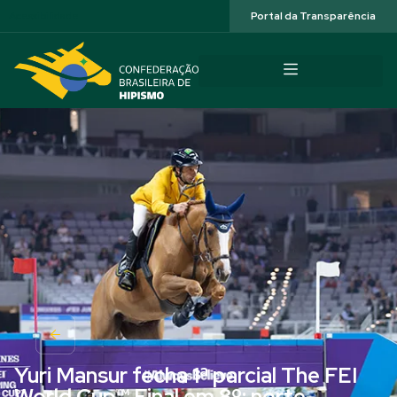
Acessibilidade
Portal da Transparência
Yuri Mansur fecha 1ª parcial The FEI
World Cup™ Final em 8º: norte-