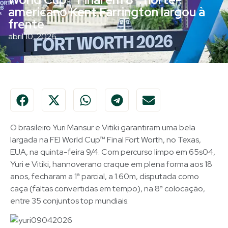
americano Kent Farrington largou à
frente
abril 10, 2026
O brasileiro Yuri Mansur e Vitiki garantiram uma bela
largada na FEI World Cup™ Final Fort Worth, no Texas,
EUA, na quinta-feira 9/4. Com percurso limpo em 65s04,
Yuri e Vitiki, hannoverano craque em plena forma aos 18
anos, fecharam a 1ª parcial, a 1.60m, disputada como
caça (faltas convertidas em tempo), na 8ª colocação,
entre 35 conjuntos top mundiais.