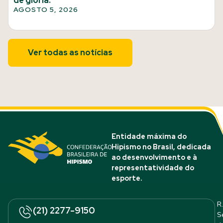
de glória.
AGOSTO 5, 2026
Ver todas as notícias
Entidade máxima do
Hipismo no Brasil, dedicada
ao desenvolvimento e à
representatividade do
esporte.
R.
(21) 2277-9150
S