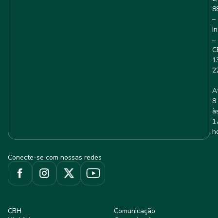
8
–
I
–
C
1
2
A
8
à
1
h
Conecte-se com nossas redes
CBH
Comunicação