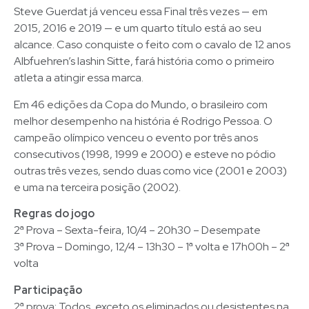
Steve Guerdat já venceu essa Final três vezes — em
2015, 2016 e 2019 — e um quarto título está ao seu
alcance. Caso conquiste o feito com o cavalo de 12 anos
Albfuehren’s Iashin Sitte, fará história como o primeiro
atleta a atingir essa marca.
Em 46 edições da Copa do Mundo, o brasileiro com
melhor desempenho na história é Rodrigo Pessoa. O
campeão olímpico venceu o evento por três anos
consecutivos (1998, 1999 e 2000) e esteve no pódio
outras três vezes, sendo duas como vice (2001 e 2003)
e uma na terceira posição (2002).
Regras do jogo
2ª Prova – Sexta-feira, 10/4 – 20h30 – Desempate
3ª Prova – Domingo, 12/4 – 13h30 – 1ª volta e 17h00h – 2ª
volta
Participação
2ª prova: Todos, exceto os eliminados ou desistentes na