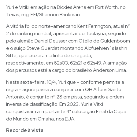
Yuri e Vitiki em ação na Dickies Arena em Fort Worth, no
Texas; img: FEI/Shannon Brinkman
A vitória foi do norte-americano Kent Ferrington, atual nº
2 do ranking mundial, apresentando Toulayna, seguido
pelo alemão Daniel Deusser com Otello de Guldenboom
e o suíço Steve Guerdat montando Albfuehren´s Iashin
Sitte, que cruzaram a linha de chegada,
respectivamente, em 62s03, 62s21 e 62s49. A armação
dos percursos está a cargo do brasileiro Anderson Lima.
Nesta sexta-feira, 10/4, Yuri que – conforme permite a
regra – agora passa a competir com QH Alfons Santo
Antonio, é conjunto nº 28 em pista, seguindo a ordem
inversa de classificação. Em 2023, Yuri e Vitki
conquistaram a importante 4ª colocação Final da Copa
do Mundo em Omaha, nos EUA.
Recorde à vista