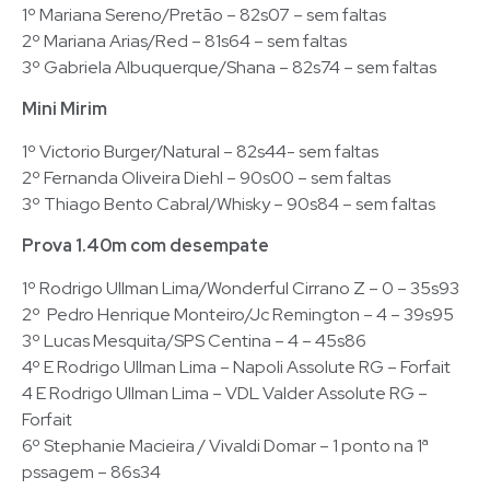
1º Mariana Sereno/Pretão – 82s07 – sem faltas
2º Mariana Arias/Red – 81s64 – sem faltas
3º Gabriela Albuquerque/Shana – 82s74 – sem faltas
Mini Mirim
1º Victorio Burger/Natural – 82s44- sem faltas
2º Fernanda Oliveira Diehl – 90s00 – sem faltas
3º Thiago Bento Cabral/Whisky – 90s84 – sem faltas
Prova 1.40m com desempate
1º Rodrigo Ullman Lima/Wonderful Cirrano Z – 0 – 35s93
2º Pedro Henrique Monteiro/Jc Remington – 4 – 39s95
3º Lucas Mesquita/SPS Centina – 4 – 45s86
4º E Rodrigo Ullman Lima – Napoli Assolute RG – Forfait
4 E Rodrigo Ullman Lima – VDL Valder Assolute RG –
Forfait
6º Stephanie Macieira / Vivaldi Domar – 1 ponto na 1ª
pssagem – 86s34