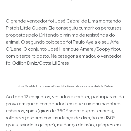
O grande vencedor foi José Cabral de Lima montando
Pistols Little Queen. Ele conseguiu cumprir os percursos
propostos pelo júri tendo o mínimo de resistência do
animal. O segundo colocado foi Paulo Ayala e seu Alfa
O’Lena. O conjunto José Henrique Amaral/Soopy ficou
com o terceiro posto. Na categoria amador, o vencedor
foi Odilon Diniz/Gotta Lil Brass.
José Cabral de Lima montando Pistols Little Queen: destaque na modalidade Rédeas
Ao todo 12 conjuntos, vestidos a caráter, participaram da
prova em que o competidor tem que cumprir manobras:
esbarros, spins (giros de 360º sobre os posteriores),
rollbacks (esbarro com mudança de direção em 180º
graus, saindo a galope), mudança de mão, galopes em