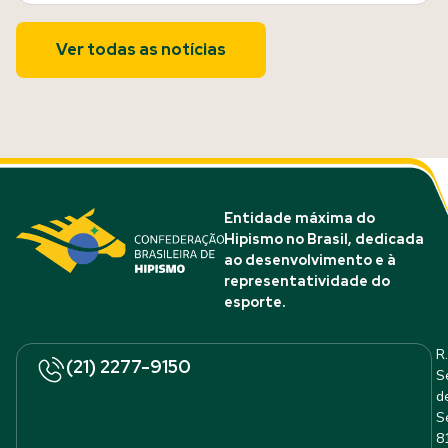
Ver todas as notícias
Entidade máxima do
Hipismo no Brasil, dedicada
ao desenvolvimento e à
representatividade do
esporte.
R.
(21) 2277-9150
S
d
S
8