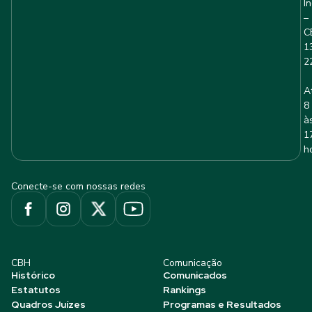
I
–
C
1
2
A
8
à
1
h
Conecte-se com nossas redes
CBH
Comunicação
Histórico
Comunicados
Estatutos
Rankings
Quadros Juízes
Programas e Resultados