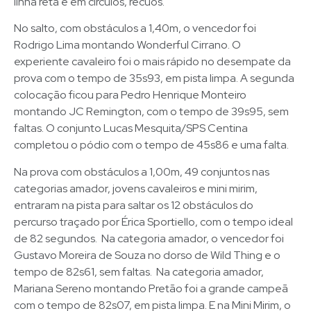
linha reta e em círculos, recuos.
No salto, com obstáculos a 1,40m, o vencedor foi
Rodrigo Lima montando Wonderful Cirrano. O
experiente cavaleiro foi o mais rápido no desempate da
prova com o tempo de 35s93, em pista limpa. A segunda
colocação ficou para Pedro Henrique Monteiro
montando JC Remington, com o tempo de 39s95, sem
faltas. O conjunto Lucas Mesquita/SPS Centina
completou o pódio com o tempo de 45s86 e uma falta.
Na prova com obstáculos a 1,00m, 49 conjuntos nas
categorias amador, jovens cavaleiros e mini mirim,
entraram na pista para saltar os 12 obstáculos do
percurso traçado por Érica Sportiello, com o tempo ideal
de 82 segundos. Na categoria amador, o vencedor foi
Gustavo Moreira de Souza no dorso de Wild Thing e o
tempo de 82s61, sem faltas. Na categoria amador,
Mariana Sereno montando Pretão foi a grande campeã
com o tempo de 82s07, em pista limpa. E na Mini Mirim, o