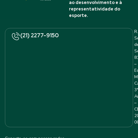
ao desenvolvimento e à
representatividade do
esporte.
R.
(21) 2277-9150
S
d
S
8
–
E
M
C
3
A
–
C
2
0