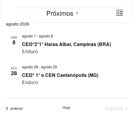
Selecione
Nav
Na
Próximos
a
Lista
data.
do
de
agosto 2026
vis
visu
agosto 7
-
agosto 8
SÁB
Eve
8
CEI3*2*1* Haras Albar, Campinas (BRA)
Enduro
agosto 28
-
agosto 29
SEX
28
CEI2* 1* e CEN Caetanópolis (MG)
Enduro
Eventos
Hoje
seguinte
Eventos
anterior