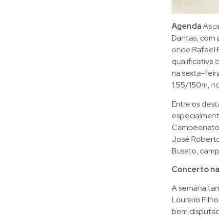
Agenda
As p
Dantas, com a
onde Rafael R
qualificativa
na sexta-feira
1.55/150m, no
Entre os des
especialment
Campeonato P
José Roberto
Busato, camp
Concerto na
A semana tam
Loureiro Filh
bem disputad