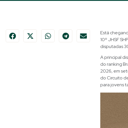
Está chegand
10º JHSF SHP 
disputadas 30
A principal d
do ranking Br
2026, em sete
do Circuito d
para jovens t