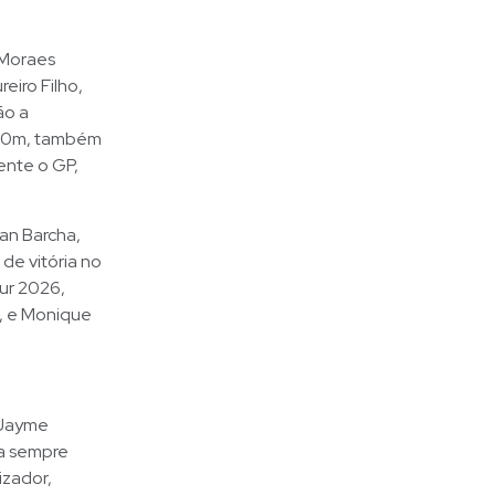
 Moraes
eiro Filho,
ão a
 1.40m, também
mente o GP,
an Barcha,
de vitória no
ur 2026,
, e Monique
 Jayme
 a sempre
izador,