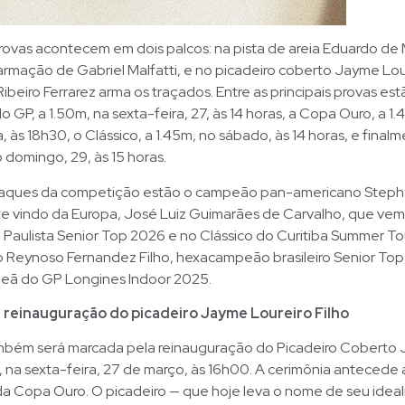
rovas acontecem em dois palcos: na pista de areia Eduardo de
rmação de Gabriel Malfatti, e no picadeiro coberto Jayme Lour
ibeiro Ferrarez arma os traçados. Entre as principais provas est
 do GP, a 1.50m, na sexta-feira, 27, às 14 horas, a Copa Ouro, a
, às 18h30, o Clássico, a 1.45m, no sábado, às 14 horas, e final
 domingo, 29, às 15 horas.
taques da competição estão o campeão pan-americano Steph
e vindo da Europa, José Luiz Guimarães de Carvalho, que vem 
aulista Senior Top 2026 e no Clássico do Curitiba Summer To
 Reynoso Fernandez Filho, hexacampeão brasileiro Senior Top
eã do GP Longines Indoor 2025.
 reinauguração do picadeiro Jayme Loureiro Filho
bém será marcada pela reinauguração do Picadeiro Coberto
o, na sexta-feira, 27 de março, às 16h00. A cerimônia antecede
a Copa Ouro. O picadeiro — que hoje leva o nome de seu ideal