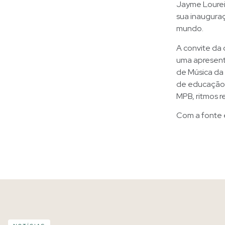
Jayme Lourei
sua inauguraç
mundo.
A convite da 
uma apresent
de Música da
de educação t
MPB, ritmos re
Com a fonte