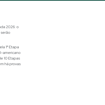
ada 2026: o
 serão
ela 1ª Etapa
Sul-americano
de 10 Etapas
bém há provas