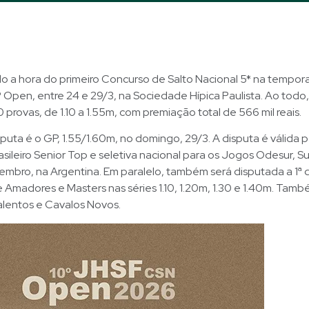
o a hora do primeiro Concurso de Salto Nacional 5* na tempor
Open, entre 24 e 29/3, na Sociedade Hípica Paulista. Ao todo,
 provas, de 1.10 a 1.55m, com premiação total de 566 mil reais.
isputa é o GP, 1.55/1.60m, no domingo, 29/3. A disputa é válida p
asileiro Senior Top e seletiva nacional para os Jogos Odesur, 
mbro, na Argentina. Em paralelo, também será disputada a 1ª 
e Amadores e Masters nas séries 1.10, 1.20m, 1.30 e 1.40m. Tam
alentos e Cavalos Novos.