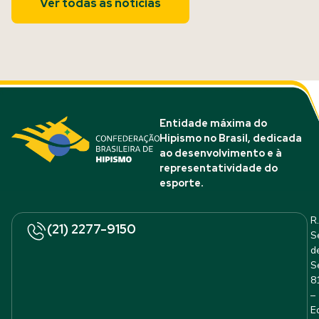
Ver todas as notícias
Entidade máxima do
Hipismo no Brasil, dedicada
ao desenvolvimento e à
representatividade do
esporte.
R.
(21) 2277-9150
S
d
S
8
–
E