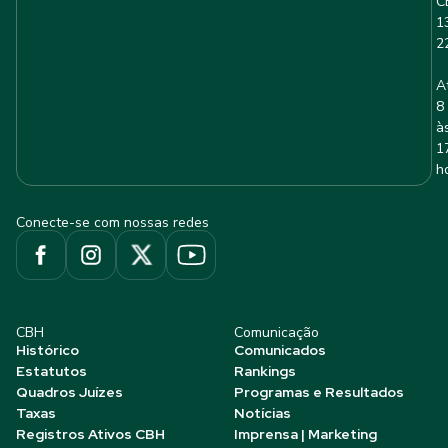
C
1
2
A
8
à
1
h
Conecte-se com nossas redes
CBH
Comunicação
Histórico
Comunicados
Estatutos
Rankings
Quadros Juízes
Programas e Resultados
Taxas
Notícias
Registros Ativos CBH
Imprensa | Marketing