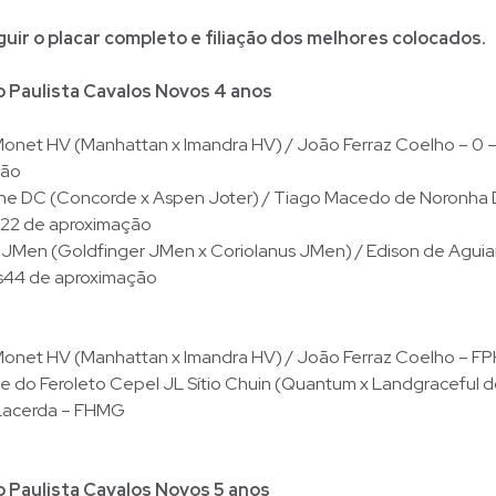
guir o placar completo e filiação dos melhores colocados.
Paulista Cavalos Novos 4 anos
net HV (Manhattan x Imandra HV) / João Ferraz Coelho – 0 –
ção
rne DC (Concorde x Aspen Joter) / Tiago Macedo de Noronha D
1s22 de aproximação
JMen (Goldfinger JMen x Coriolanus JMen) / Edison de Aguia
1s44 de aproximação
net HV (Manhattan x Imandra HV) / João Ferraz Coelho – F
 do Feroleto Cepel JL Sítio Chuin (Quantum x Landgraceful do 
Lacerda – FHMG
Paulista Cavalos Novos 5 anos