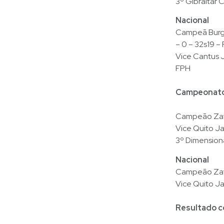
3º Gibraltar 
Nacional
Campeã Burggi
– 0 – 32s19 –
Vice Cantus J
FPH
Campeonato 
Campeão Zate
Vice Quito Ja
3º Dimension
Nacional
Campeão Zate
Vice Quito Ja
Resultado 