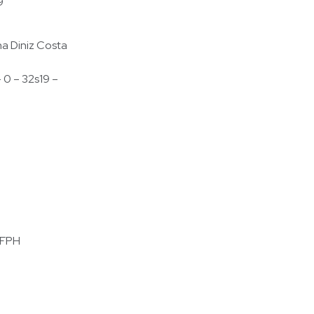
9
a Diniz Costa
 0 – 32s19 –
 FPH