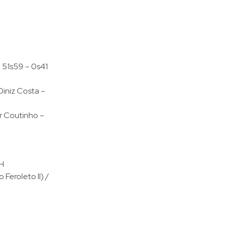
 51s59 – 0s41
iniz Costa –
r Coutinho –
PH
Feroleto II) /