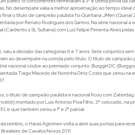
ro páreo 19 concorrentes terminaram a 3ª e ultima prova da ca
tas. No desempate valia a melhor aproximação ao tempo ideal 
final o título de campeão paulista foi Quintana JMen (Quinar Z 
ntada por Renato Rodrigues dos Santos. Na série nacional a vi
l (Cardento x SL Sultana) com Luiz Felipe Pimenta Alves pelas
, saiu a decisão das categorias 6 e 7 anos. Sete conjuntos sem f
oram ao desempate na corrida pelo título. O título de campeão p
ie nacional coube ao premiado conjunto Burggirl DC (Burggraf 
sentada Tiago Macedo de Noronha Diniz Costa que zerou na e
17.
os, o título de campeão paulista e nacional ficou com Zaterda
ncelot) montado por Luis Antonio Piva Filho, 3º colocado, na pr
51, e que também zerou a 1ª e 2ª parcial.
e dezembro, o Haras Agromen volta a abrir suas portas para rec
rasileiro de Cavalos Novos 2011.