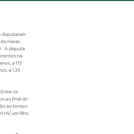
s disputaram
 do Haras
0. A disputa
rrentes na
nos, a 1.15
os, a 1.35
 Entre os
s ao final do
ção ao tempo
t HV, um filho