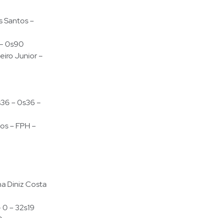
s Santos –
 – 0s90
iro Junior –
s36 – 0s36 –
os – FPH –
a Diniz Costa
– 0 – 32s19