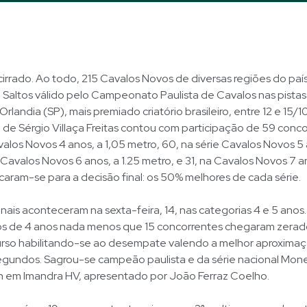
cirrado. Ao todo, 215 Cavalos Novos de diversas regiões do paí
 Saltos válido pelo Campeonato Paulista de Cavalos nas pistas
landia (SP), mais premiado criatório brasileiro, entre 12 e 15/1
e Sérgio Villaça Freitas contou com participação de 59 conco
alos Novos 4 anos, a 1,05 metro, 60, na série Cavalos Novos 5 a
 Cavalos Novos 6 anos, a 1.25 metro, e 31, na Cavalos Novos 7 an
icaram-se para a decisão final: os 50% melhores de cada série.
finais aconteceram na sexta-feira, 14, nas categorias 4 e 5 anos.
s de 4 anos nada menos que 15 concorrentes chegaram zerado
curso habilitando-se ao desempate valendo a melhor aproxima
egundos. Sagrou-se campeão paulista e da série nacional Mone
 em Imandra HV, apresentado por João Ferraz Coelho.