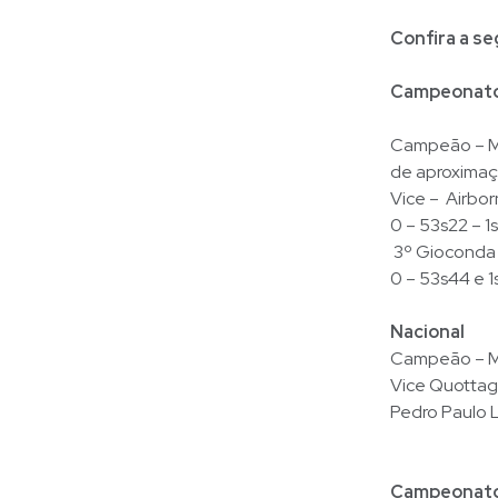
Confira a se
Campeonato 
Campeão – Mo
de aproxima
Vice – Airbo
0 – 53s22 – 
3º Gioconda 
0 – 53s44 e 
Nacional
Campeão – Mo
Vice Quottage
Pedro Paulo 
Campeonato 