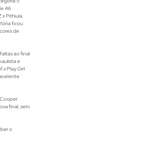
tegoria 5
de 46
x Pithiula
tória ficou
 cores de
altas ao final
aulista e
x Play Girl
xcelente
g Cooper
ova final, sem
eber o