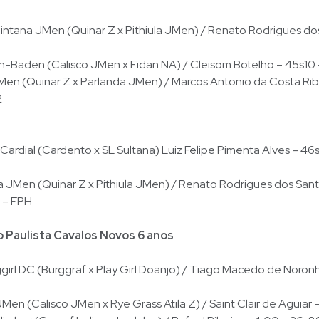
tana JMen (Quinar Z x Pithiula JMen) / Renato Rodrigues do
n-Baden (Calisco JMen x Fidan NA) / Cleisom Botelho – 45s10
en (Quinar Z x Parlanda JMen) / Marcos Antonio da Costa Ribe
2
rdial (Cardento x SL Sultana) Luiz Felipe Pimenta Alves – 46
 JMen (Quinar Z x Pithiula JMen) / Renato Rodrigues dos Sant
 – FPH
Paulista Cavalos Novos 6 anos
rl DC (Burggraf x Play Girl Doanjo) / Tiago Macedo de Noronh
Men (Calisco JMen x Rye Grass Atila Z) / Saint Clair de Aguiar 