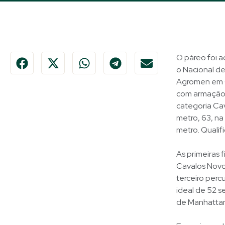
O páreo foi a
o Nacional de
Agromen em Or
com armação d
categoria Cav
metro, 63, na
metro. Qualif
As primeiras 
Cavalos Novo
terceiro per
ideal de 52 s
de Manhattan