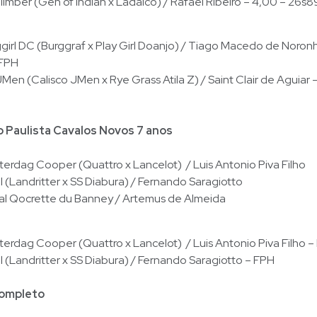
Climber (Gen of Indian x Ladalco) / Rafael Ribeiro – 4,00 – 26s8
rl DC (Burggraf x Play Girl Doanjo) / Tiago Macedo de Noronh
 FPH
Men (Calisco JMen x Rye Grass Atila Z) / Saint Clair de Aguiar –
Paulista Cavalos Novos 7 anos
rdag Cooper (Quattro x Lancelot) / Luis Antonio Piva Filho
l (Landritter x SS Diabura) / Fernando Saragiotto
al Qocrette du Banney / Artemus de Almeida
rdag Cooper (Quattro x Lancelot) / Luis Antonio Piva Filho –
l (Landritter x SS Diabura) / Fernando Saragiotto – FPH
completo