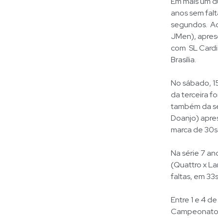
Em mais um du
anos sem fal
segundos. Ao 
JMen), aprese
com SL Cardia
Brasília.
No sábado, 15
da terceira f
também da sér
Doanjo) apre
marca de 30s
Na série 7 an
(Quattro x La
faltas, em 33s
Entre 1 e 4 d
Campeonato B