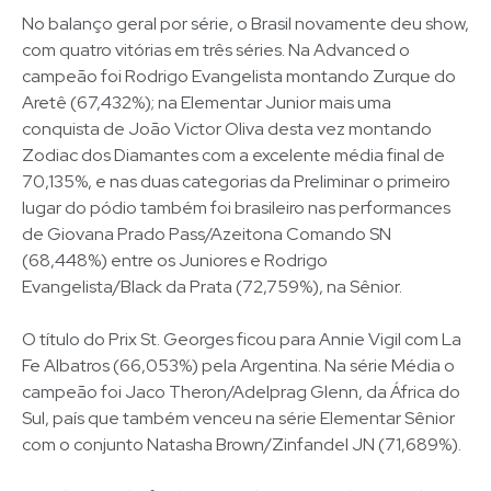
No balanço geral por série, o Brasil novamente deu show,
com quatro vitórias em três séries. Na Advanced o
campeão foi Rodrigo Evangelista montando Zurque do
Aretê (67,432%); na Elementar Junior mais uma
conquista de João Victor Oliva desta vez montando
Zodiac dos Diamantes com a excelente média final de
70,135%, e nas duas categorias da Preliminar o primeiro
lugar do pódio também foi brasileiro nas performances
de Giovana Prado Pass/Azeitona Comando SN
(68,448%) entre os Juniores e Rodrigo
Evangelista/Black da Prata (72,759%), na Sênior.
O título do Prix St. Georges ficou para Annie Vigil com La
Fe Albatros (66,053%) pela Argentina. Na série Média o
campeão foi Jaco Theron/Adelprag Glenn, da África do
Sul, país que também venceu na série Elementar Sênior
com o conjunto Natasha Brown/Zinfandel JN (71,689%).