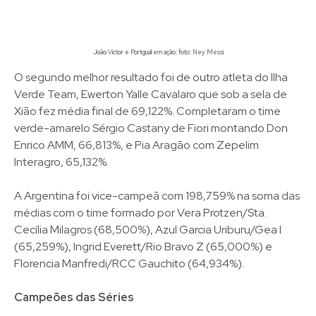
João Victor e Portgual em ação; foto: Ney Messi
O segundo melhor resultado foi de outro atleta do Ilha
Verde Team, Ewerton Yalle Cavalaro que sob a sela de
Xião fez média final de 69,122%. Completaram o time
verde-amarelo Sérgio Castany de Fiori montando Don
Enrico AMM, 66,813%, e Pia Aragão com Zepelim
Interagro, 65,132%.
A Argentina foi vice-campeã com 198,759% na soma das
médias com o time formado por Vera Protzen/Sta.
Cecília Milagros (68,500%), Azul Garcia Uriburu/Gea I
(65,259%), Ingrid Everett/Rio Bravo Z (65,000%) e
Florencia Manfredi/RCC Gauchito (64,934%).
Campeões das Séries