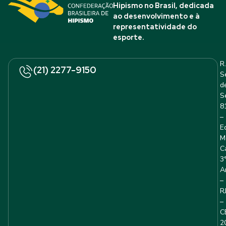
Hipismo no Brasil, dedicada
ao desenvolvimento e à
representatividade do
esporte.
R.
(21) 2277-9150
S
d
S
8
–
E
M
C
3
A
–
R
–
C
2