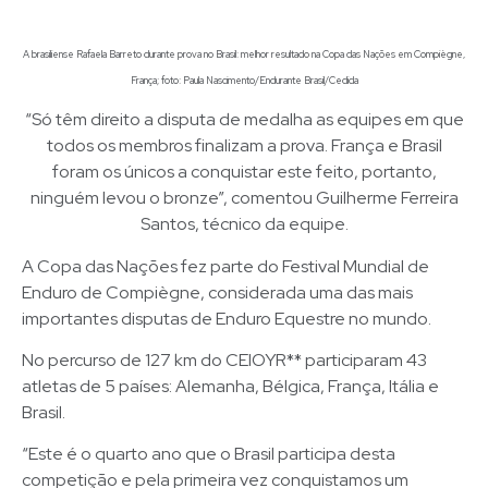
A brasiliense Rafaela Barreto durante prova no Brasil: melhor resultado na Copa das Nações em Compiègne,
França; foto: Paula Nascimento/Endurante Brasil/Cedida
“Só têm direito a disputa de medalha as equipes em que
todos os membros finalizam a prova. França e Brasil
foram os únicos a conquistar este feito, portanto,
ninguém levou o bronze”, comentou Guilherme Ferreira
Santos, técnico da equipe.
A Copa das Nações fez parte do Festival Mundial de
Enduro de Compiègne, considerada uma das mais
importantes disputas de Enduro Equestre no mundo.
No percurso de 127 km do CEIOYR** participaram 43
atletas de 5 países: Alemanha, Bélgica, França, Itália e
Brasil.
“Este é o quarto ano que o Brasil participa desta
competição e pela primeira vez conquistamos um