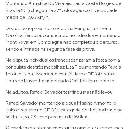
Montando Armistice Du Vivarais, Laura Costa Borges, de
Brasília (DF) chegou na 27ª colocação com velocidade
média de 17,83 Km/h.
Depois de representar o Brasil na Hungria, a mineira
Carolina Barbosa, competindo no individua e montando
Mont Royal em Compiègne não completou o percurso,
sendo eliminada na segunda fase da prova.
Na disputa individual os franceses fizeram a festa com a
conquista das três medalhas: Lisa Riou montando Favela
foi ouro, Nina Lissarrague com Al Jaimie DE foi prata e
Louis de Huyvether montando Golf faturou o bronze.
Na adultos, Rafael Salvador terminou mas não levou
Rafael Salvador montando a égua Misaine Armor foi o
único brasileiro no CEIO3*, categoria Adulto, realizado na
sexta-feira, 28, com percurso de 160km.
O cavaleiro brasiliense conseguiu completar a prova, mas