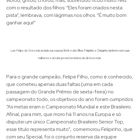
vibrou, gritou, chorou, mas, sobretudo ficou muito feliz
com o resultado dos filhos: “Eles foram criados nesta
pista”, lembrava, com lágrimas nos olhos. “É muito bom
ganhar aqui!”
Luiz Felipe de Azevedo ao lado sua esposa Beth e dos filhos Felipinho e Chiquinho também com suas
mulheres e um dos jovens herdeiros do clã Azevedo
Para o grande campeão, Felipe Filho, como é conhecido,
que cometeu apenas duas faltas (uma em cada
passagem do Grande Prêmio de sexta-feira) no
campeonato todo, os objetivos do ano foram cumpridos.
“As metas eram o Campeonato Mundial e este Brasileiro.
Afinal, para mim, que moro há 11 anos na Europa e só
disputei um único Campeonato Brasileiro Senior Top,
esse título representa muito”,. comemorou Felipinho, que
com seu Special, foi o conjunto reserva da equipe