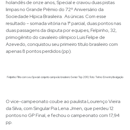
holandês de onze anos, Special e cravou duas pistas
limpas no Grande Prêmio do 72º Aniversário da
Sociedade Hípica Brasileira. As únicas. Com esse
resultado – somada vitória na 1ª parcial, duas pontos nas
duas passagens da disputa por equipes, Felpinho, 32,
primogênito do cavaleiro olímpico Luis Felipe de
Azevedo, conquistou seu primeiro título brasileiro com
apenas 8 pontos perdidos (pp).
Felipinho Filho com seu Special: conjunto campeão brasileiro Senior Top 2010; foto: Telmo Emerim/divulgação
O vice-campeonato coube ao paulista Lourenço Vieira
da Silva, com Singular Pia Lena Jmen, que perdeu 12
pontos no GP Final, e fechou o campeonato com 17,94
pp.