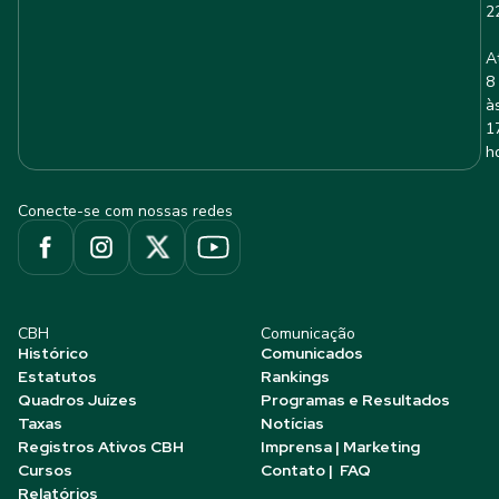
2
A
8
à
1
h
Conecte-se com nossas redes
CBH
Comunicação
Histórico
Comunicados
Estatutos
Rankings
Quadros Juízes
Programas e Resultados
Taxas
Notícias
Registros Ativos CBH
Imprensa | Marketing
Cursos
Contato | FAQ
Relatórios