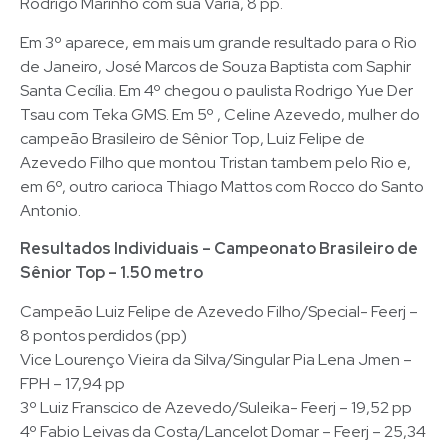
Rodrigo Marinho com sua Varia, 8 pp.
Em 3º aparece, em mais um grande resultado para o Rio
de Janeiro, José Marcos de Souza Baptista com Saphir
Santa Cecília. Em 4º chegou o paulista Rodrigo Yue Der
Tsau com Teka GMS. Em 5º , Celine Azevedo, mulher do
campeão Brasileiro de Sênior Top, Luiz Felipe de
Azevedo Filho que montou Tristan tambem pelo Rio e,
em 6º, outro carioca Thiago Mattos com Rocco do Santo
Antonio.
Resultados Individuais – Campeonato Brasileiro de
Sênior Top – 1.50 metro
Campeão Luiz Felipe de Azevedo Filho/Special- Feerj –
8 pontos perdidos (pp)
Vice Lourenço Vieira da Silva/Singular Pia Lena Jmen –
FPH – 17,94 pp
3º Luiz Franscico de Azevedo/Suleika- Feerj – 19,52 pp
4º Fabio Leivas da Costa/Lancelot Domar – Feerj – 25,34