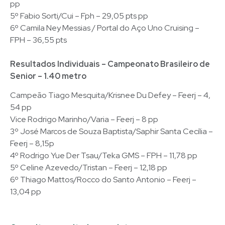
pp
5º Fabio Sorti/Cui – Fph – 29,05 pts pp
6º Camila Ney Messias / Portal do Aço Uno Cruising –
FPH – 36,55 pts
Resultados Individuais – Campeonato Brasileiro de
Senior – 1.40 metro
Campeão Tiago Mesquita/Krisnee Du Defey – Feerj – 4,
54 pp
Vice Rodrigo Marinho/Varia – Feerj – 8 pp
3º José Marcos de Souza Baptista/Saphir Santa Cecília –
Feerj – 8,15p
4º Rodrigo Yue Der Tsau/Teka GMS – FPH – 11,78 pp
5º Celine Azevedo/Tristan – Feerj – 12,18 pp
6º Thiago Mattos/Rocco do Santo Antonio – Feerj –
13,04 pp