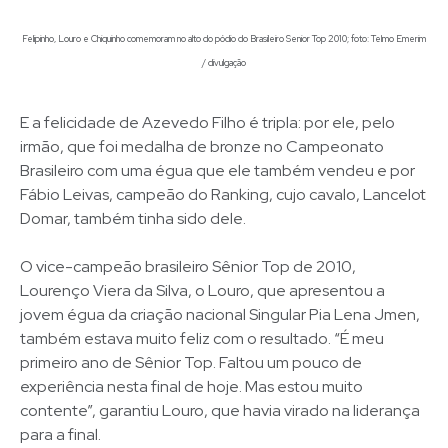
Felipinho, Louro e Chiquinho comemoram no alto do pódio do Brasileiro Senior Top 2010; foto: Telmo Emerim
/ divulgação
E a felicidade de Azevedo Filho é tripla: por ele, pelo
irmão, que foi medalha de bronze no Campeonato
Brasileiro com uma égua que ele também vendeu e por
Fábio Leivas, campeão do Ranking, cujo cavalo, Lancelot
Domar, também tinha sido dele.
O vice-campeão brasileiro Sênior Top de 2010,
Lourenço Viera da Silva, o Louro, que apresentou a
jovem égua da criação nacional Singular Pia Lena Jmen,
também estava muito feliz com o resultado. “É meu
primeiro ano de Sênior Top. Faltou um pouco de
experiência nesta final de hoje. Mas estou muito
contente”, garantiu Louro, que havia virado na liderança
para a final.