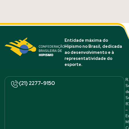
Entidade máxima do
Hipismo no Brasil, dedicada
ao desenvolvimento e à
representatividade do
esporte.
R.
(21) 2277-9150
S
d
S
8
–
E
M
C