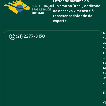
Entidade máxima do
Hipismo no Brasil, dedicada
ao desenvolvimento e à
representatividade do
esporte.
R.
(21) 2277-9150
S
d
S
8
–
E
M
C
3
A
–
R
–
C