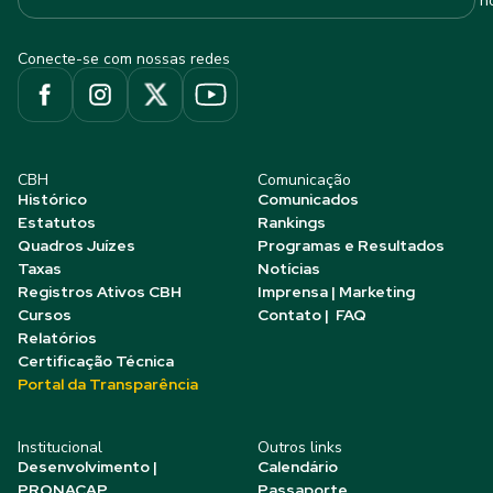
h
Conecte-se com nossas redes
CBH
Comunicação
Histórico
Comunicados
Estatutos
Rankings
Quadros Juízes
Programas e Resultados
Taxas
Notícias
Registros Ativos CBH
Imprensa | Marketing
Cursos
Contato | FAQ
Relatórios
Certificação Técnica
Portal da Transparência
Institucional
Outros links
Desenvolvimento |
Calendário
PRONACAP
Passaporte