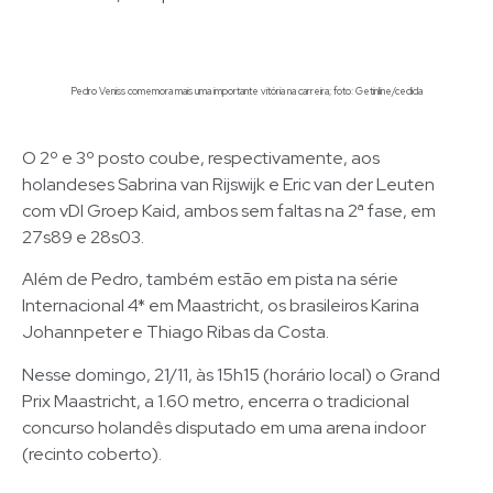
Pedro Veniss comemora mais uma importante vitória na carreira; foto: Getinline/cedida
O 2º e 3º posto coube, respectivamente, aos
holandeses Sabrina van Rijswijk e Eric van der Leuten
com vDl Groep Kaid, ambos sem faltas na 2ª fase, em
27s89 e 28s03.
Além de Pedro, também estão em pista na série
Internacional 4* em Maastricht, os brasileiros Karina
Johannpeter e Thiago Ribas da Costa.
Nesse domingo, 21/11, às 15h15 (horário local) o Grand
Prix Maastricht, a 1.60 metro, encerra o tradicional
concurso holandês disputado em uma arena indoor
(recinto coberto).