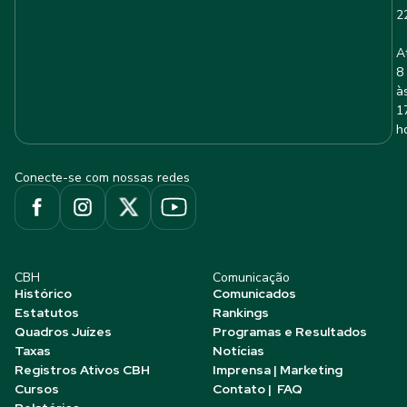
2
A
8
à
1
h
Conecte-se com nossas redes
CBH
Comunicação
Histórico
Comunicados
Estatutos
Rankings
Quadros Juízes
Programas e Resultados
Taxas
Notícias
Registros Ativos CBH
Imprensa | Marketing
Cursos
Contato | FAQ