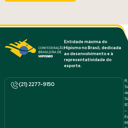
Entidade máxima do
Hipismo no Brasil, dedicada
ao desenvolvimento e à
representatividade do
esporte.
R.
(21) 2277-9150
S
d
S
8
–
E
M