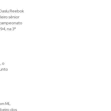
 Daslu Reebok
eiro sênior
e-campeonato
94, na 3ª
, o
junto
com ML
ibeiro dos