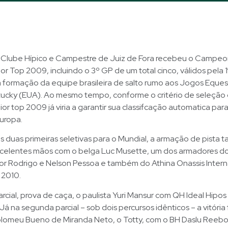
 o Clube Hípico e Campestre de Juiz de Fora recebeu o Campe
ior Top 2009, incluindo o 3º GP de um total cinco, válidos pela 
a formação da equipe brasileira de salto rumo aos Jogos Eques
ucky (EUA). Ao mesmo tempo, conforme o critério de seleção
r top 2009 já viria a garantir sua classifcação automatica para
Europa.
 duas primeiras seletivas para o Mundial, a armação de pista
celentes mãos com o belga Luc Musette, um dos armadores d
or Rodrigo e Nelson Pessoa e também do Athina Onassis Intern
 2010.
arcial, prova de caça, o paulista Yuri Mansur com QH Ideal Hipo
Já na segunda parcial – sob dois percursos idênticos – a vitória 
tolomeu Bueno de Miranda Neto, o Totty, com o BH Daslu Reebo