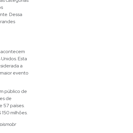
das categorias
os
nte. Dessa
grandes
0 acontecem
 Unidos. Esta
nsiderada a
 maior evento
um público de
ões de
e 57 países.
 150 milhões.
ipismobr