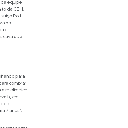
o da equipe
alto da CBH,
 suíço Rolf
ora no
om o
s cavalos e
alhando para
para comprar
leiro olímpico
vell), em
ar da
ia 7 anos”,