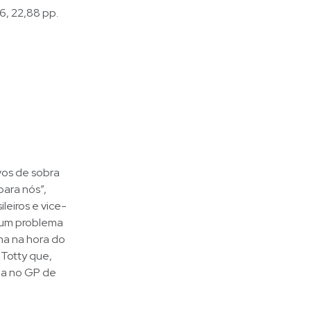
6, 22,88 pp.
vos de sobra
ara nós”,
leiros e vice-
e um problema
ma na hora do
 Totty que,
ia no GP de