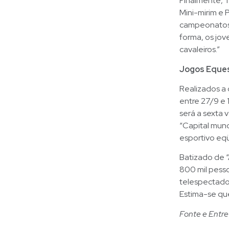
Finalmente, T
Mini-mirim e 
campeonatos 
forma, os jo
cavaleiros.”
Jogos Eques
Realizados a
entre 27/9 e 
será a sexta 
“Capital mund
esportivo eq
Batizado de “
800 mil pess
telespectado
Estima-se qu
Fonte e Entre