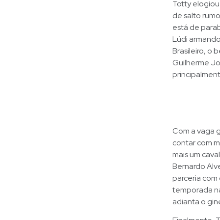
Totty elogiou
de salto rumo
está de parab
Lüdi armando
Brasileiro, o
Guilherme Jor
principalment
Com a vaga ga
contar com m
mais um caval
Bernardo Alv
parceria com 
temporada na
adianta o gin