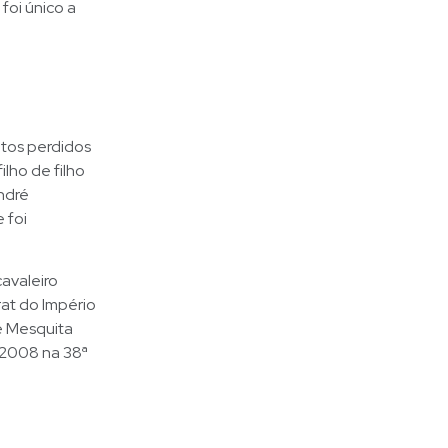
foi único a
ntos perdidos
ilho de filho
André
 foi
cavaleiro
rat do Império
é Mesquita
 2008 na 38ª
.