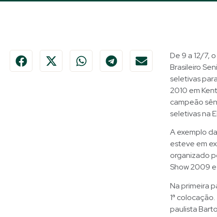
De 9 a 12/7,
Brasileiro Sen
seletivas par
2010 em Kent
campeão sênio
seletivas na 
A exemplo das
esteve em ex
organizado p
Show 2009 e
Na primeira p
1ª colocação. 
paulista Bar