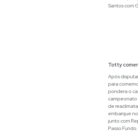
Santos com Ga
Totty comemo
Após disputar
para comemor
pondera o cam
campeonato na
de reaclimat
embarque no c
junto com Re
Passo Fundo.