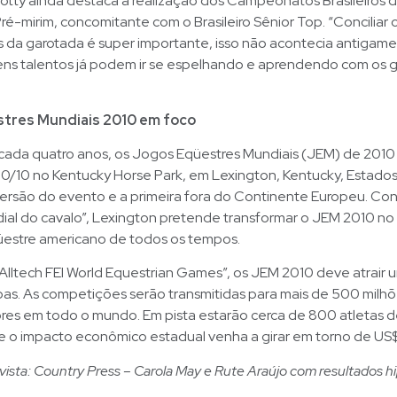
otty ainda destaca a realização dos Campeonatos Brasileiros 
Pré-mirim, concomitante com o Brasileiro Sênior Top. “Conciliar 
da garotada é super importante, isso não acontecia antigame
vens talentos já podem ir se espelhando e aprendendo com os 
tres Mundiais 2010 em foco
 cada quatro anos, os Jogos Eqüestres Mundiais (JEM) de 201
10/10 no Kentucky Horse Park, em Lexington, Kentucky, Estados
versão do evento e a primeira fora do Continente Europeu. Co
ial do cavalo”, Lexington pretende transformar o JEM 2010 no
üestre americano de todos os tempos.
Alltech FEI World Equestrian Games”, os JEM 2010 deve atrair 
oas. As competições serão transmitidas para mais de 500 milh
res em todo o mundo. Em pista estarão cerca de 800 atletas d
e o impacto econômico estadual venha a girar em torno de US$
vista: Country Press – Carola May e Rute Araújo com resultados h