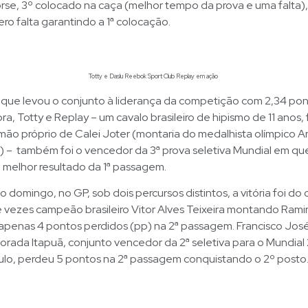
rse, 3º colocado na caça (melhor tempo da prova e uma falta), 
ero falta garantindo a 1ª colocação.
Totty e Daslu Reebok Sport Club Replay em ação
 que levou o conjunto à liderança da competição com 2,34 po
a, Totty e Replay – um cavalo brasileiro de hipismo de 11 anos, f
 irmão próprio de Calei Joter (montaria do medalhista olímpico 
 – também foi o vencedor da 3ª prova seletiva Mundial em que
melhor resultado da 1ª passagem.
o domingo, no GP, sob dois percursos distintos, a vitória foi do 
 vezes campeão brasileiro Vitor Alves Teixeira montando Rami
 apenas 4 pontos perdidos (pp) na 2ª passagem. Francisco Jos
rada Itapuã, conjunto vencedor da 2ª seletiva para o Mundial
lo, perdeu 5 pontos na 2ª passagem conquistando o 2º posto