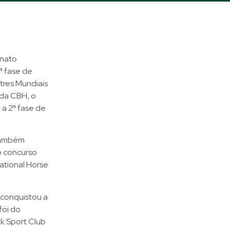
onato
1ª fase de
tres Mundiais
 da CBH, o
 a 2ª fase de
 também
o concurso
ational Horse
s conquistou a
foi do
k Sport Club