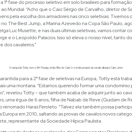
 a 1ª fase do processo seletivo em solo brasileiro para formaçã
 ao Mundial. “Acho que o Caio Sérgio de Carvalho, diretor de S
éns pela escolha dos armadores nas cinco seletivas. Tivemos o
 no The Best Jump, a Marina Azevedo na Copa São Paulo, ag
 belga Luc Musette, e nas duas últimas seletivas, vamos contar c
ge e o Leopoldo Palacios. Isso só eleva o nosso nível, tanto do
e dos cavaleiros.”
O campeão Totty com o BH Replay, irmão filho de Calei II e irmão próprio do cavalo olímpico Calei Joter
rantida para a 2ª fase de seletivas na Europa, Totty está trab
ais uma montaria. “Estamos querendo formar uma condomínio 
o”, revelou Totty – que também acaba de adquirir junto ao cava
es, uma égua de 6 anos, filha de Nabab de Reve (Quidam de Re
o renomado Haras Feroleto. “Talvez ela também possa particip
 Europa em 2010, saltando as provas de cavalos novos categor
ete, representante da Sociedade Hípica Paulista.