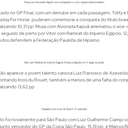
Musa com Alvorada Itapuã veio a conquistar o o vice-campeonato brasileiro
ocado no GP Final, com um derrube em cada passagem, Totty e
play For Horse, puderam comemorar a conquista do título brasil
alizando 10,31 pp. Musa com Alvorada Itapuã arrematou o vic
 seguido de perto por Vitor com Ramirat do Império Egípcio, 12,
odos defendem a Federação Paulista de Hipismo.
Vitor com Ramirat do Império Egípcio fechou a disputa em 3º lugar no pódio
ão aparece o jovem talento carioca Luiz Francisco de Azevedo
ontando Ircos du Rouet, também a menos de uma falta do con
lizando 13,62 pp.
Chiquinho com Ircos du Rouet: 4º colocado
sto foi novamente para São Paulo com Luiz Guilherme Ciampi 
junto vencedor do GP da Copa São Paulo, 15,19 pp, e Marcos R