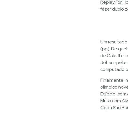
Replay For Ho
fazer duplo z
Um resultado
(pp). De quebr
de Calei II e
Johannpeter)
computado o 
Finalmente, n
olímpico nove
Egípcio, com
Musa com Alvo
Copa São Pau