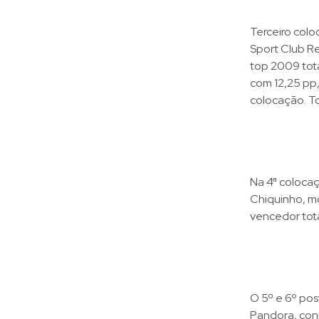
Terceiro col
Sport Club Re
top 2009 tot
com 12,25 pp,
colocação. T
Na 4ª colocaç
Chiquinho, m
vencedor tota
O 5º e 6º po
Pandora, con