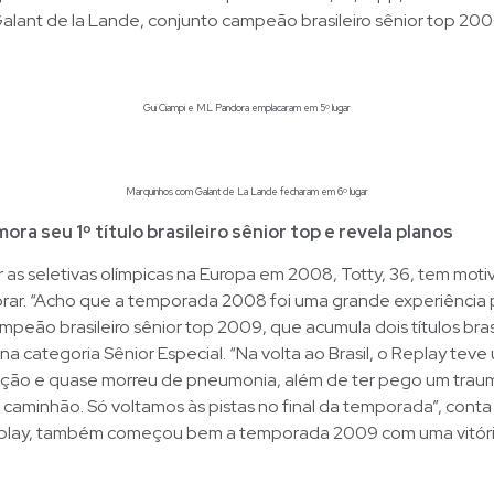
lant de la Lande, conjunto campeão brasileiro sênior top 200
Gui Ciampi e ML Pandora emplacaram em 5º lugar
Marquinhos com Galant de La Lande fecharam em 6º lugar
ra seu 1º título brasileiro sênior top e revela planos
 as seletivas olímpicas na Europa em 2008, Totty, 36, tem moti
ar. “Acho que a temporada 2008 foi uma grande experiência p
peão brasileiro sênior top 2009, que acumula dois títulos brasi
 categoria Sênior Especial. “Na volta ao Brasil, o Replay tev
ação e quase morreu de pneumonia, além de ter pego um trau
aminhão. Só voltamos às pistas no final da temporada”, conta
play, também começou bem a temporada 2009 com uma vitór