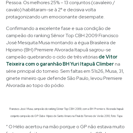
Pessoa. Os melhores 25% – 13 conjuntos (cavaleiro /
cavalo) habilitaram-se à 2ª e decisiva volta
protagonizando um emocionante desempate.
Confirmando a excelente fase e sua condição de
campeão do ranking Sênior Top CBH 2009 Francisco
José Mesquita Musa montando a égua Brasileira de
Hipismo (BH) Premiere Alvorada Itapuã sagrou-se
campeão quebrando o ciclo de três vitórias
de Vitor
Teixeira com o garanhão BH Yuri Itapuã Climber
na
série principal do torneio. Sem faltas em 51s26, Musa, 31,
ginete mineiro que defende São Paulo, levou Premiere
Alvorada ao topo do pódio.
Francisco José Musa, campeão do ranking Sênior Top CBH 2009, com a BH Premiere Alvorada Itapuã:
conjunto campeão do GP Clube Hípico de Santo Amaro na Final do Torneio de Verão 2010; foto: Tupa
“ O Hélio acertou na mão porque o GP não estava muito