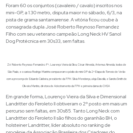
Foram 60 os conjuntos (cavaleiro / cavalo) inscritos nos
mini-GP, a 1.30 metro, disputa maior no sábado, 6/3, na
pista de grama santamarense. A vitória ficou coube à
consagrada dupla José Roberto Reynoso Fernandez
Filho com seu veterano campeão Long Neck HV Sanol
Dog Protécnica em 30s33, sem faltas.
Zé Roberto Reynoso Fernandez Fº, Lourenço Vieira da Silva, César Almeida, Artemus Almeida, todos de
São Paulo, e o carioca Rodrigo Marinho compuseram o pódio do mini-GP da 2ª Etapa do Torneio de Verão
com a presença de Eduardo Caldeira, presidente da FPH. Sílvia Mendonça, a loja Diavolla, e Sandra Smith de
Oliveira Martins, diretora de Adestramento da FPH e primeira dama do CHSA
Em grande forma, Lourenço Vieira da Silva e Dimensional
Landritter do Feroleto II obtiveram o 2º posto em mais um
percurso sem faltas, em 30s85. Tanto Long Neck com
Landritter do Feroleto II são filhos do garanhão BH, o
holsteiner Landritter, líder absoluto no ranking de
progênie da Associação Brasileira dos Criadores do