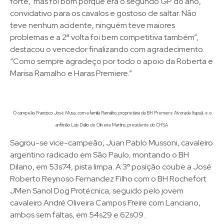
forte, mas foi bom porque era o segundo GP do ano,
convidativo para os cavalos e gostoso de saltar. Não
teve nenhum acidente, ninguém teve maiores
problemas e a 2ª volta foi bem competitiva também”,
destacou o vencedor finalizando com agradecimento.
“Como sempre agradeço por todo o apoio da Roberta e
Marisa Ramalho e Haras Premiere.”
O campeão Francisco José Musa, com a família Ramalho, proprietária da BH Premiere Alvorada Itapuã, e o
anfitrião Luis Duílio de Oliveira Martins, presidente do CHSA
Sagrou-se vice-campeão, Juan Pablo Mussoni, cavaleiro
argentino radicado em São Paulo, montando o BH
Dilano, em 53s74, pista limpa. A 3ª posição coube a José
Roberto Reynoso Fernandez Filho com o BH Rochefort
JMen Sanol Dog Protécnica, seguido pelo jovem
cavaleiro André Oliveira Campos Freire com Lanciano,
ambos sem faltas, em 54s29 e 62s09.