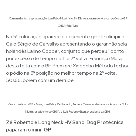
Com uma belíssima apresentação Juan Pablo Mussini e o BH Dilano sagraram-se vice-campeões do GP
CHSA; foto: Tupa
Na 5ª colocação aparece o experiente ginete olímpico
Caio Sérgio de Carvalho apresentando o garanhão sela
holandês Larino Cooper, conjunto que perdeu 1 ponto
por excesso de tempo na 1ª e 2ª volta. Francisco Musa
desta feita com o BH Premiere Xindoctro Método fechou
o pódio na 6ª posição no melhor tempo na 2ª volta,
50s66, porém com um derrube.
Os campeões do GP – Musa, Juan Pablo, Zé Roberto, André e Caio – receberam os aplausos de Duilio
Martins, presidente do CHSA, e Luiz Roberto Giugni, presidente da CBH
Zé Roberto e Long Neck HV Sanol Dog Protécnica
paparam o mini-GP