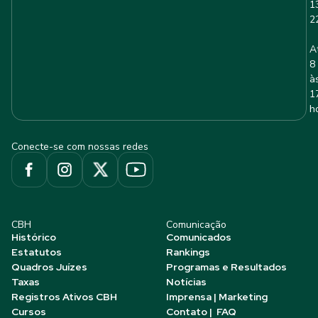
1
2
A
8
à
1
h
Conecte-se com nossas redes
CBH
Comunicação
Histórico
Comunicados
Estatutos
Rankings
Quadros Juízes
Programas e Resultados
Taxas
Notícias
Registros Ativos CBH
Imprensa | Marketing
Cursos
Contato | FAQ