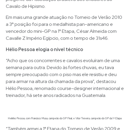
Cavalo de Hipismo.
Em mais uma grande atuação no Torneio de Verão 2010
a 3ª posição foi para o medalhista pan-americano e
vencedor do mini-GP na 1ª Etapa, César Almeida com
Cavalle Z Império Egípcio, com o tempo de 31s46.
Hélio Pessoa elogia o nível técnico
“Acho que os concorrentes e cavalos evoluíram de uma
semana para outra. Devido às fortes chuvas, eu tava
sempre preocupado com o piso mas ele resistiu e deu
para armar na altura da chamada da prova”, destacou
Hélio Pessoa, renomado course-designer internacional e
treinador, há sete anos radicados na Guatemala.
Helinho Pessoa, com Francisco Musa, campeão do GP Final, e Vitor Teixeira, campeão do GP da 1ª Etapa
“Também armei a 1ª Etapa do Torneio de Verão 2009 e