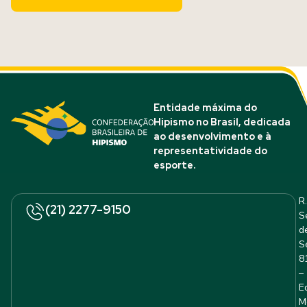
Entidade máxima do
Hipismo no Brasil, dedicada
ao desenvolvimento e à
representatividade do
esporte.
R.
(21) 2277-9150
S
d
S
8
–
E
M