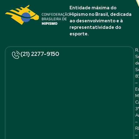
Entidade máxima do
Hipismo no Brasil, dedicada
ao desenvolvimento e à
representatividade do
esporte.
R.
(21) 2277-9150
S
d
S
8
–
E
M
C
3
A
–
R
–