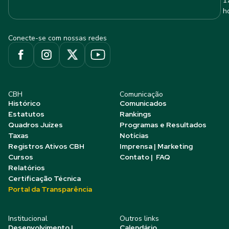
1
h
Conecte-se com nossas redes
CBH
Comunicação
Histórico
Comunicados
Estatutos
Rankings
Quadros Juízes
Programas e Resultados
Taxas
Notícias
Registros Ativos CBH
Imprensa | Marketing
Cursos
Contato | FAQ
Relatórios
Certificação Técnica
Portal da Transparência
Institucional
Outros links
Desenvolvimento |
Calendário