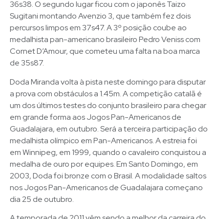
36s38. O segundo lugar ficou com o japonês Taizo
Sugitani montando Avenzio 3, que também fez dois
percursos limpos em 37s47. A 3º posição coube ao
medalhista pan-americano brasileiro Pedro Veniss com
Cornet D’Amour, que cometeu uma falta na boa marca
de 35s87.
Doda Miranda volta à pista neste domingo para disputar
a prova com obstáculos a 1.45m. A competição catalã é
um dos últimos testes do conjunto brasileiro para chegar
em grande forma aos Jogos Pan-Americanos de
Guadalajara, em outubro. Será a terceira participação do
medalhista olímpico em Pan-Americanos. A estreia foi
em Winnipeg, em 1999, quando o cavaleiro conquistou a
medalha de ouro por equipes. Em Santo Domingo, em
2003, Doda foi bronze com o Brasil. A modalidade saltos
nos Jogos Pan-Americanos de Guadalajara começano
dia 25 de outubro.
A temporada de 2011 vêm sendo a melhor da carreira do