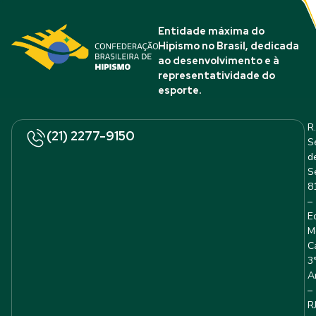
Entidade máxima do
Hipismo no Brasil, dedicada
ao desenvolvimento e à
representatividade do
esporte.
R.
(21) 2277-9150
S
d
S
8
–
E
M
C
3
A
–
R