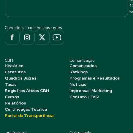
1
h
Conecte-se com nossas redes
CBH
Comunicação
Histórico
Comunicados
Estatutos
Rankings
Quadros Juízes
Programas e Resultados
Taxas
Notícias
Registros Ativos CBH
Imprensa | Marketing
Cursos
Contato | FAQ
Relatórios
Certificação Técnica
Portal da Transparência
Institucional
Outros links