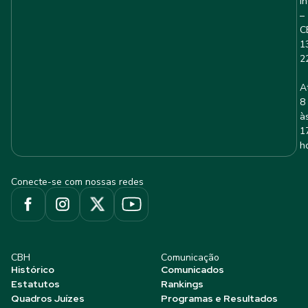
I
–
C
1
2
A
8
à
1
h
Conecte-se com nossas redes
CBH
Comunicação
Histórico
Comunicados
Estatutos
Rankings
Quadros Juízes
Programas e Resultados