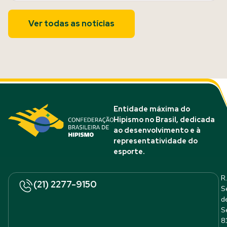
Ver todas as notícias
Entidade máxima do
Hipismo no Brasil, dedicada
ao desenvolvimento e à
representatividade do
esporte.
R.
(21) 2277-9150
S
d
S
8