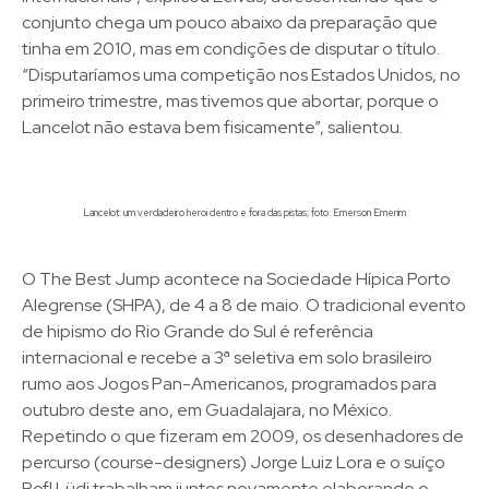
conjunto chega um pouco abaixo da preparação que
tinha em 2010, mas em condições de disputar o título.
“Disputaríamos uma competição nos Estados Unidos, no
primeiro trimestre, mas tivemos que abortar, porque o
Lancelot não estava bem fisicamente”, salientou.
Lancelot: um verdadeiro heroi dentro e fora das pistas; foto: Emerson Emerim
O The Best Jump acontece na Sociedade Hípica Porto
Alegrense (SHPA), de 4 a 8 de maio. O tradicional evento
de hipismo do Rio Grande do Sul é referência
internacional e recebe a 3ª seletiva em solo brasileiro
rumo aos Jogos Pan-Americanos, programados para
outubro deste ano, em Guadalajara, no México.
Repetindo o que fizeram em 2009, os desenhadores de
percurso (course-designers) Jorge Luiz Lora e o suíço
Rofl Lüdi trabalham juntos novamente elaborando o