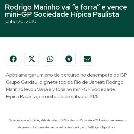
Rodrigo Marinho vai “a forra” e vence
mini-GP Sociedade Hípica Paulista
junho 20, 2010
Após amargar um erro de percurso no desempate do GP
Grupo Gerdau, o ginete top do Rio de Janeiro Rodrigo
Marinho levou Varia à vitória no mini-GP Sociedade
Hípica Paulista, na noite deste sábado, 19/6.
Na tarde de sábado, Rodrigo Marinho saltou o GP Gerdau com Prince Vande Wolfsakker quando um erro
de percurso lhe tirou as chances de melhor classificação; foto: Bell Pulgas / Tupa Vídeo