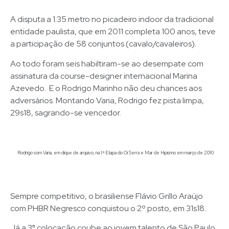
A disputa a 1.35 metro no picadeiro indoor da tradicional
entidade paulista, que em 2011 completa 100 anos, teve
a participação de 58 conjuntos (cavalo/cavaleiros).
Ao todo foram seis habiltiram-se ao desempate com
assinatura da course-designer internacional Marina
Azevedo. E o Rodrigo Marinho não deu chances aos
adversários. Montando Varia, Rodrigo fez pista limpa,
29s18, sagrando-se vencedor.
Rodrigo com Varia, em clique de arquivo, na 1ª Etapa do Oi Serra e Mar de Hipismo em março de 2010
Sempre competitivo, o brasiliense Flávio Grillo Araújo
com PHBR Negresco conquistou o 2º posto, em 31s18.
Já a 3ª colocação coube ao jovem talento de São Paulo,