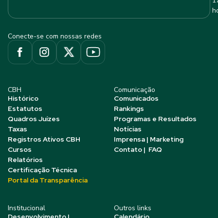
1
h
Conecte-se com nossas redes
CBH
Comunicação
Histórico
Comunicados
Estatutos
Rankings
Quadros Juízes
Programas e Resultados
Taxas
Notícias
Registros Ativos CBH
Imprensa | Marketing
Cursos
Contato | FAQ
Relatórios
Certificação Técnica
Portal da Transparência
Institucional
Outros links
Desenvolvimento |
Calendário