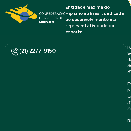
Entidade máxima do
Hipismo no Brasil, dedicada
ao desenvolvimento e à
representatividade do
esporte.
R.
(21) 2277-9150
S
d
S
8
–
E
M
C
3
A
–
R
–