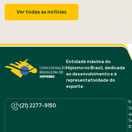
Ver todas as notícias
Entidade máxima do
Hipismo no Brasil, dedicada
ao desenvolvimento e à
representatividade do
esporte.
R.
(21) 2277-9150
S
d
S
8