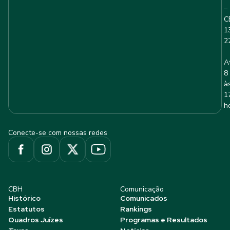
–
C
1
2
A
8
à
1
h
Conecte-se com nossas redes
CBH
Comunicação
Histórico
Comunicados
Estatutos
Rankings
Quadros Juízes
Programas e Resultados