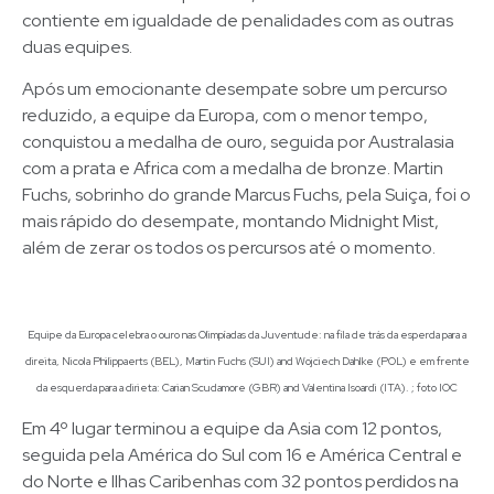
contiente em igualdade de penalidades com as outras
duas equipes.
Após um emocionante desempate sobre um percurso
reduzido, a equipe da Europa, com o menor tempo,
conquistou a medalha de ouro, seguida por Australasia
com a prata e Africa com a medalha de bronze. Martin
Fuchs, sobrinho do grande Marcus Fuchs, pela Suiça, foi o
mais rápido do desempate, montando Midnight Mist,
além de zerar os todos os percursos até o momento.
Equipe da Europa celebra o ouro nas Olimpíadas da Juventude: na fila de trás da esperda para a
direita, Nicola Philippaerts (BEL), Martin Fuchs (SUI) and Wojciech Dahlke (POL) e em frente
da esquerda para a dirieta: Carian Scudamore (GBR) and Valentina Isoardi (ITA). ; foto IOC
Em 4º lugar terminou a equipe da Asia com 12 pontos,
seguida pela América do Sul com 16 e América Central e
do Norte e Ilhas Caribenhas com 32 pontos perdidos na