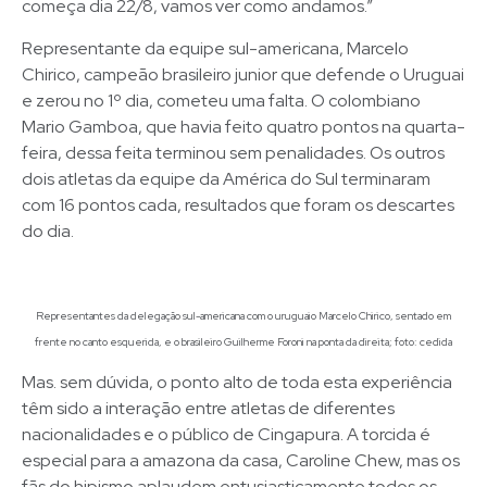
começa dia 22/8, vamos ver como andamos.”
Representante da equipe sul-americana, Marcelo
Chirico, campeão brasileiro junior que defende o Uruguai
e zerou no 1º dia, cometeu uma falta. O colombiano
Mario Gamboa, que havia feito quatro pontos na quarta-
feira, dessa feita terminou sem penalidades. Os outros
dois atletas da equipe da América do Sul terminaram
com 16 pontos cada, resultados que foram os descartes
do dia.
Representantes da delegação sul-americana com o uruguaio Marcelo Chirico, sentado em
frente no canto esquerida, e o brasileiro Guilherme Foroni na ponta da direita; foto: cedida
Mas. sem dúvida, o ponto alto de toda esta experiência
têm sido a interação entre atletas de diferentes
nacionalidades e o público de Cingapura. A torcida é
especial para a amazona da casa, Caroline Chew, mas os
fãs do hipismo aplaudem entusiasticamente todos os