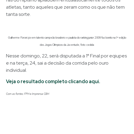
atletas, tanto aqueles que zeram como os que não tem
tanta sorte.
Guilherme Foroni: jovem talento campeão brasileiro e paulista do ranking junior 2009 faz bonito na 1ª edição
dos Jogos Olímpicos da Juventude; foto: cedida
Nesse domingo, 22, será disputada a 1ª Final por eqiupes
e na terça, 24, sai a decisão da corrida pelo ouro
individual.
Veja o resultado completo clicando aqui.
Com as fontes: FPH e Imprensa CBH