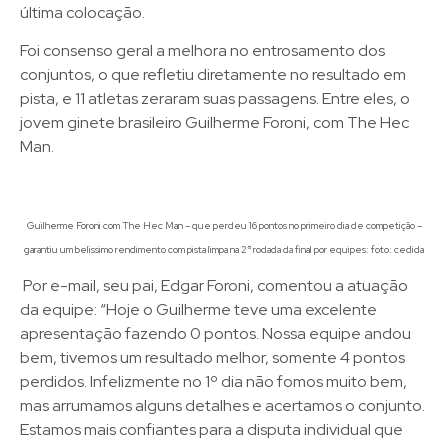
última colocação.
Foi consenso geral a melhora no entrosamento dos
conjuntos, o que refletiu diretamente no resultado em
pista, e 11 atletas zeraram suas passagens. Entre eles, o
jovem ginete brasileiro Guilherme Foroni, com The Hec
Man.
Guilherme Foroni com The Hec Man – que perdeu 16 pontos no primeiro dia de competição –
garantiu um belissimo rendimento com pista limpa na 2ª rodada da final por equipes: foto: cedida
Por e-mail, seu pai, Edgar Foroni, comentou a atuação
da equipe: “Hoje o Guilherme teve uma excelente
apresentação fazendo 0 pontos. Nossa equipe andou
bem, tivemos um resultado melhor, somente 4 pontos
perdidos. Infelizmente no 1º dia não fomos muito bem,
mas arrumamos alguns detalhes e acertamos o conjunto.
Estamos mais confiantes para a disputa individual que