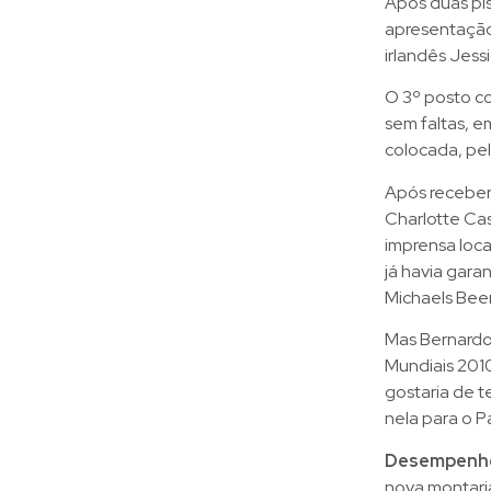
Após duas pis
apresentação
irlandês Jess
O 3º posto c
sem faltas, e
colocada, pe
Após receber
Charlotte Cas
imprensa loca
já havia gara
Michaels Be
Mas Bernardo,
Mundiais 2010
gostaria de t
nela para o 
Desempenho 
nova montaria