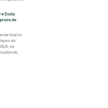
y e Doda
 prova de
nde final no
 hípico do
28/8, na
olocados do