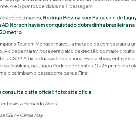
nte, 4 e 5 pontos perdidos na 1ª passagem.
sábado pela manhã,
Rodrigo Pessoa com Palouchin de Lign
 AD Norson haviam conquistado dobradinha brasileira na
.50 metro.
mpions Tour em Monaco marcou a metade da corrida para a gra
o. A cidade maravilhosa será palco da decisão do maior circuito
 o CSI 5* Athina Onassis International Horse Show, entre 26 e 
ica Brasileira, na Lagoa Rodrigo de Freitas. Os 25 primeiros c
rneio carimbam o passaporte para a Final.
 consulte o site oficial; foto: site oficial
entrevista Bernardo Alves
nsa CBH – Carola May