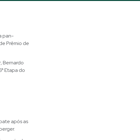
a pan-
nde Prêmio de
r, Bernardo
5ª Etapa do
mpate após as
berger.