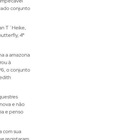
a impecável
rado conjunto
an T´Heike,
tterfly, 4ª
lha a amazona
rou à
/6, o conjunto
edith
questres
 nova e não
ria e penso
a com sua
ue registaram,