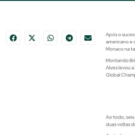
Após o sucess
americano e 
Monaco na ta
Montando Brid
Alves levou a
Global Champ
Ao todo, seis
duas voltas 