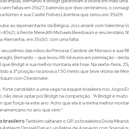
tas limpas, Bernardo e Bridgit garantiram a vitória em mais um
 sem faltas em 35s27, batendo por dois centésimos, o consag
ica Kürten e sua Castle Forbes Libertina que zerou em 35s29.
oube ao representante da Bélgica Jos Lansink com Valentina V
m 40s21, à frente Meredith Michaels Beerbaum e seu lendário Shu
la Alemanha, em 35s50, com uma falta.
 seu prêmio das mãos da Princesa Caroline de Monaco e sua fi
iraghi, Bernardo – que levou 98 mil euros em premiação -decla
l que Bridgit é sua melhor montaria até hoje. Na sexta-feira, 25
ntido a 3ª posição na prova a 1.50 metro que teve vitória de Mer
erbaum com Checkmate.
 forte candidato a uma vaga na equipe brasileira nos Jogos E
, não deve optar por Bridgit na competição. “A Bridgit é muito
er que forçá-la este ano. Acho que ela é a minha melhor monta
Panamericano no ano que vem.”
brasileiro
Também saltaram o GP, os brasileiros Doda Mirand
 Ashleigh Drossel Dan e Luis Felipe de Azevedo com Special q