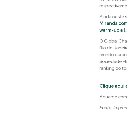
respectivame
Ainda neste 
Miranda com
warm-up a 1
O Global Cha
Rio de Janeir
mundo durante
Sociedade Híp
ranking do to
Clique aqui e
Aguarde com 
Fonte: Impre