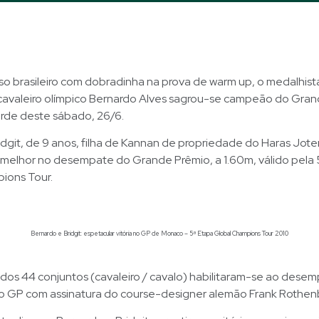
o brasileiro com dobradinha na prova de warm up, o medalhist
cavaleiro olímpico Bernardo Alves sagrou-se campeão do Gra
rde deste sábado, 26/6.
git, de 9 anos, filha de Kannan de propriedade do Haras Jote
 melhor no desempate do Grande Prêmio, a 1.60m, válido pela 
ions Tour.
Bernardo e Bridgit: espetacular vitória no GP de Monaco – 5ª Etapa Global Champions Tour 2010
 dos 44 conjuntos (cavaleiro / cavalo) habilitaram-se ao dese
do GP com assinatura do course-designer alemão Frank Rothen