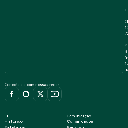
–
I
–
C
1
2
A
8
à
1
h
Conecte-se com nossas redes
CBH
Comunicação
Histórico
Comunicados
Estatutos
Rankings