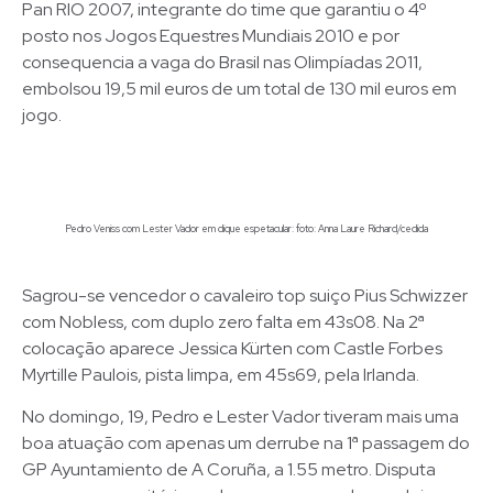
Pan RIO 2007, integrante do time que garantiu o 4º
posto nos Jogos Equestres Mundiais 2010 e por
consequencia a vaga do Brasil nas Olimpíadas 2011,
embolsou 19,5 mil euros de um total de 130 mil euros em
jogo.
Pedro Veniss com Lester Vador em clique espetacular: foto: Anna Laure Richard/cedida
Sagrou-se vencedor o cavaleiro top suiço Pius Schwizzer
com Nobless, com duplo zero falta em 43s08. Na 2ª
colocação aparece Jessica Kürten com Castle Forbes
Myrtille Paulois, pista limpa, em 45s69, pela Irlanda.
No domingo, 19, Pedro e Lester Vador tiveram mais uma
boa atuação com apenas um derrube na 1ª passagem do
GP Ayuntamiento de A Coruña, a 1.55 metro. Disputa