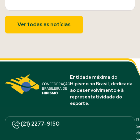
Ver todas as notícias
Entidade máxima do
Hipismo no Brasil, dedicada
ao desenvolvimento e à
representatividade do
esporte.
R.
(21) 2277-9150
S
d
S