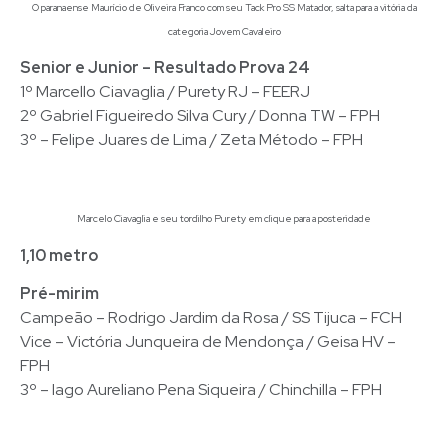
O paranaense Maurício de Oliveira Franco com seu Tack Pro SS Matador, salta para a vitória da
categoria Jovem Cavaleiro
Senior e Junior – Resultado Prova 24
1º Marcello Ciavaglia / Purety RJ – FEERJ
2º Gabriel Figueiredo Silva Cury / Donna TW – FPH
3º – Felipe Juares de Lima / Zeta Método – FPH
Marcelo Ciavaglia e seu tordilho Purety em clique para a posteridade
1,10 metro
Pré-mirim
Campeão – Rodrigo Jardim da Rosa / SS Tijuca – FCH
Vice – Victória Junqueira de Mendonça / Geisa HV –
FPH
3º – Iago Aureliano Pena Siqueira / Chinchilla – FPH