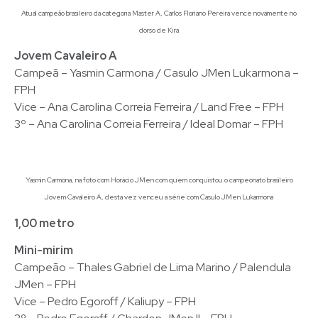
Atual campeão brasileiro da categoria Master A, Carlos Floriano Pereira vence novamente no
dorso de Kira
Jovem Cavaleiro A
Campeã – Yasmin Carmona / Casulo JMen Lukarmona –
FPH
Vice – Ana Carolina Correia Ferreira / Land Free – FPH
3º – Ana Carolina Correia Ferreira / Ideal Domar – FPH
Yasmin Carmona, na foto com Horácio JMen com quem conquistou o campeonato brasileiro
Jovem Cavaleiro A, desta vez venceu a série com Casulo JMen Lukarmona
1,00 metro
Mini-mirim
Campeão – Thales Gabriel de Lima Marino / Palendula
JMen – FPH
Vice – Pedro Egoroff / Kaliupy – FPH