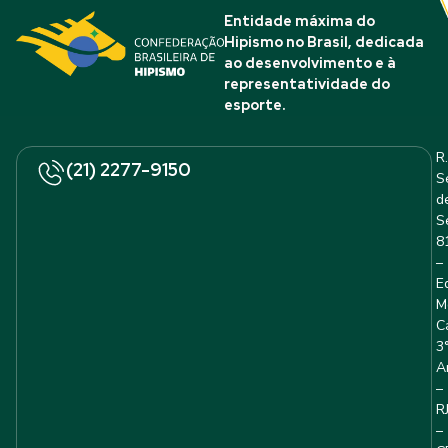
Entidade máxima do
Hipismo no Brasil, dedicada
ao desenvolvimento e à
representatividade do
esporte.
R.
(21) 2277-9150
S
d
S
8
–
E
M
C
3
A
–
R
–