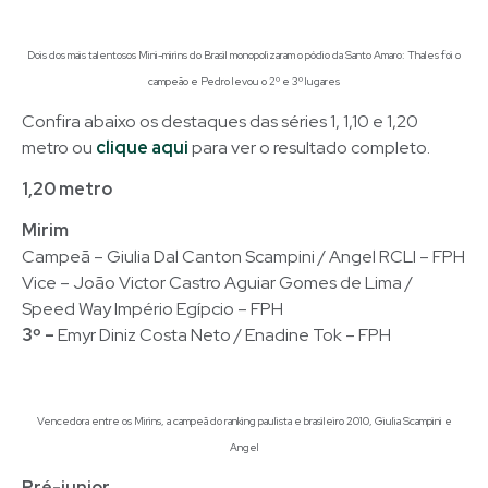
Dois dos mais talentosos Mini-mirins do Brasil monopolizaram o pódio da Santo Amaro: Thales foi o
campeão e Pedro levou o 2º e 3º lugares
Confira abaixo os destaques das séries 1, 1,10 e 1,20
metro ou
clique aqui
para ver o resultado completo.
1,20 metro
Mirim
Campeã – Giulia Dal Canton Scampini / Angel RCLI – FPH
Vice – João Victor Castro Aguiar Gomes de Lima /
Speed Way Império Egípcio – FPH
3º –
Emyr Diniz Costa Neto / Enadine Tok – FPH
Vencedora entre os Mirins, a campeã do ranking paulista e brasileiro 2010, Giulia Scampini e
Angel
Pré-junior