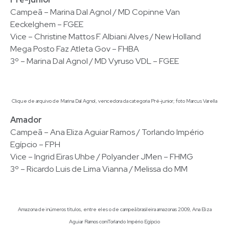
Campeã – Marina Dal Agnol / MD Copinne Van
Eeckelghem – FGEE
Vice – Christine Mattos F. Albiani Alves / New Holland
Mega Posto Faz Atleta Gov – FHBA
3º – Marina Dal Agnol / MD Vyruso VDL – FGEE
Clique de arquivo de Marina Dal Agnol, vencedora da categoria Pré-junior; foto Marcus Varella
Amador
Campeã – Ana Eliza Aguiar Ramos / Torlando Império
Egípcio – FPH
Vice – Ingrid Eiras Uhbe / Polyander JMen – FHMG
3º – Ricardo Luis de Lima Vianna / Melissa do MM
Amazona de inúmeros títulos, entre eles o de campeã brasileira amazonas 2009, Ana Eliza
Aguiar Ramos comTorlando Império Egípcio