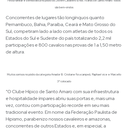
Festa familiar e democrática no pódio do Jovem Cavaleiro B nos 76 anos de Santo Amaro: todos
são bem-vindos
Concorrentes de lugares tão longínquos quanto
Pernambuco, Bahia, Paraíba, Ceará e Mato Grosso do
Sul, competiram lado a lado com atletas de todos os
Estados do Sul e Sudeste do país totalizando 2,2 mil
participações e 800 cavalos nas provas de 1 a 1,50 metro
de altura.
Muitos sorrisos no pódio da categoria Amador B: Cristiane foi a campeã, Raphael vice e Marcello
3º colocado
“O Clube Hípico de Santo Amaro com sua infraestrutura
e hospitalidade ímpares abriu suas portas e, mais uma
vez, contou com participação recorde em seu mais
tradicional evento. Em nome da Federação Paulista de
Hipismo, parabenizo nossos cavaleiros e amazonas,
concorrentes de outros Estados e, em especial, a