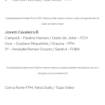
Campeão paulista Amador B em 2010, Francisco Mari repetiu a dose e subiu ao lugar mais alto do
pódio em Santo Amaro
Jovem Cavaleiro B
Campeã – Pauline Hansen / Qadz de Joter – FCH
Vice – Gustavo Miquelete / Grauna – FPH
3º – Amaryllis Renee Gounin / Sarah II – FHBA
A bela amazona catarinense Pauline Hansen mostrou elegância também nas pistas ao vencer a
categoria Jovens Cavaleiros B
Com a fonte FPH; fotos Duílio / Tupa Vídeo