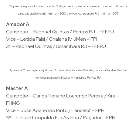
Clique de arquivo do jovem talento Rodrigo Jardim, que já tem em seu currículo o título de
campeão brasileiro mini-mirim em 2010 e o vice-campeonato Pré-mirim em 2011
Amador A
Campeão – Raphael Quintas / Peritos RJ – FEERJ
Vice – Leticia Falsi / Chalana IV JMen – FPH
3º – Raphael Quintas / Ussambara RJ – FEERJ
Após uma 2ª colocação em julho no Torneio Haras Vale das Estrelas, o carioca Rapahel Quintas
venceu a categoria Master A montando Peritos RJ
Master A
Campeão – Carlos Floriano Lourenço Pereira / Kira –
FHMG
Vice – José Aparecido Pinto / Lancelot – FPH
3º – Lidison Leopoldo Elia Aranha / Raçador – FPH