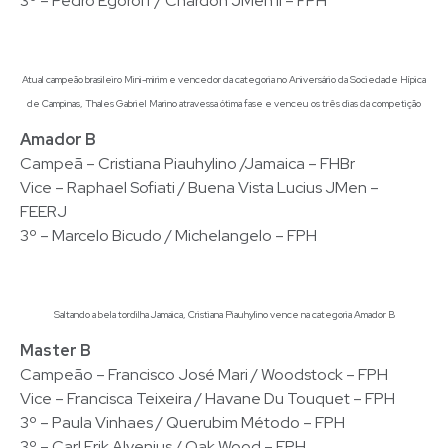
3º – Pedro Egoroff / Chardon JMen II – FPH
Atual campeão brasileiro Mini-mirim e vencedor da categoria no Aniversário da Sociedade Hípica
de Campinas, Thales Gabriel Marino atravessa ótima fase e venceu os três dias da competição
Amador B
Campeã – Cristiana Piauhylino /Jamaica – FHBr
Vice – Raphael Sofiati / Buena Vista Lucius JMen –
FEERJ
3º – Marcelo Bicudo / Michelangelo – FPH
Saltando a bela tordilha Jamaica, Cristiana Piauhylino vence na categoria Amador B
Master B
Campeão – Francisco José Mari / Woodstock – FPH
Vice – Francisca Teixeira / Havane Du Touquet – FPH
3º – Paula Vinhaes / Querubim Método – FPH
3º – Carl Erik Alvenius / Oak Wood – FPH