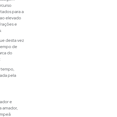
rcurso
itados para a
 ao elevado
frações e
.
que desta vez
 tempo de
arca do
.
m tempo,
mada pela
mador e
a amador,
campeã