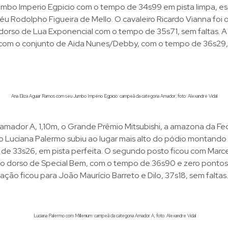
bo Imperio Egpicio com o tempo de 34s99 em pista limpa, e
u Rodolpho Figueira de Mello. O cavaleiro Ricardo Vianna foi o
orso de Lua Exponencial com o tempo de 35s71, sem faltas. 
 com o conjunto de Aida Nunes/Debby, com o tempo de 36s2
Ana Eliza Aguiar Ramos com seu Jumbo Império Egpicio: campeã da categoria Amador; foto: Alexandre Vidal
 amador A, 1,10m, o Grande Prêmio Mitsubishi, a amazona da F
o Luciana Palermo subiu ao lugar mais alto do pódio montando 
de 33s26, em pista perfeita. O segundo posto ficou com Marc
o dorso de Special Bem, com o tempo de 36s90 e zero pontos 
cação ficou para João Maurício Barreto e Dilo, 37s18, sem faltas.
Luciana Palermo com Millenium: campeã da categoria Amador A; foto: Alexandre Vidal