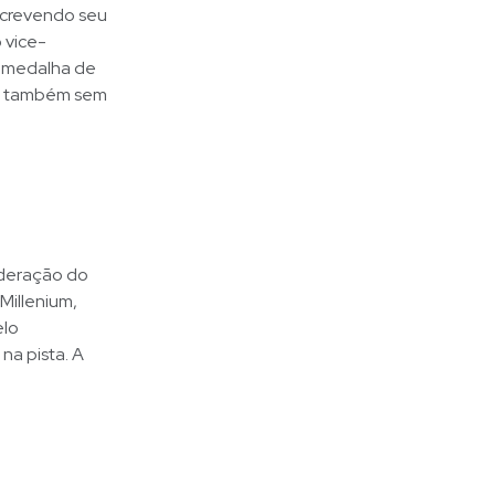
screvendo seu
 vice-
A medalha de
9, também sem
ederação do
Millenium,
elo
na pista. A