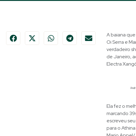
A baiana que
Oi Serra e Ma
verdadeiro sh
de Janeiro, a
Electra Xangó
Andr
Ela fez o me
marcando 39s7
escreveu seu 
para o Athin
Mario Appel/