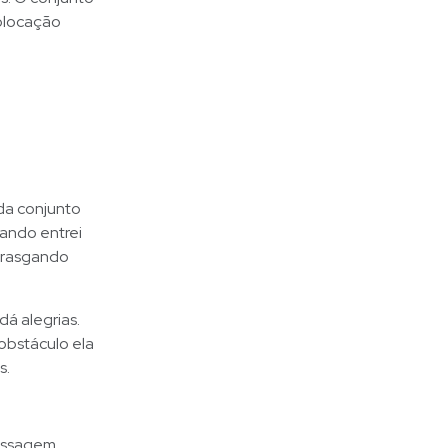
colocação
da conjunto
ando entrei
, rasgando
dá alegrias.
obstáculo ela
s.
passagem