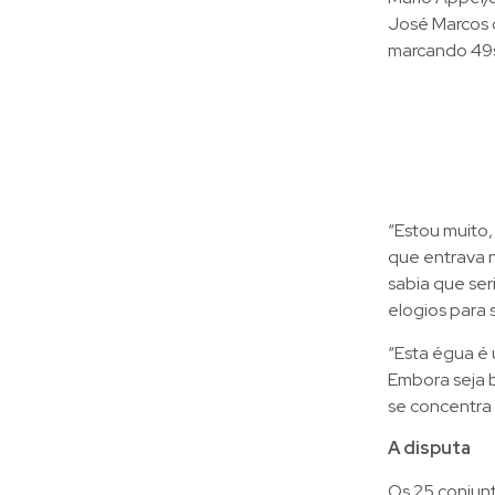
José Marcos d
marcando 49s
“Estou muito,
que entrava 
sabia que ser
elogios para 
“Esta égua é 
Embora seja b
se concentra 
A disputa
Os 25 conjun