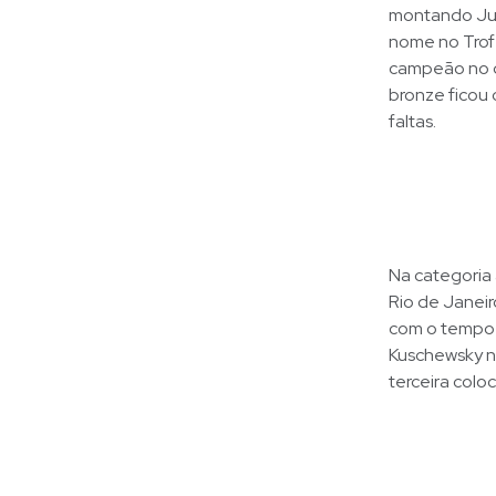
montando Jum
nome no Trofé
campeão no d
bronze ficou
faltas.
Na categoria
Rio de Janeir
com o tempo 
Kuschewsky n
terceira colo