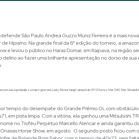
 defende São Paulo Andrea Guzzo Muniz Ferreira é a mais no
r de Hipismo. Na grande final da 6ª edição do torneio, a amaz
ow e levou o público no Haras Domar, em Itaipava, na região se
o delírio ao fazer uma brilhante apresentação no dorso de sua
.
ea com sua espetacular e sempre guerreira Lucky Electra Xangô: campeã do GP Oi Serra e Mar 2010; foto: Alexandre 
lhor tempo do desempate do Grande Prêmio Oi, com obstáculos
1, em pista limpa. Com a vitória, ela ganhou uma Mitsubishi T
nome no Troféu Perpétuo Marcello Alencar e ainda garantiu cl
a Onassis Horse Show, em agosto. O segundo posto ficou com o
Jofre de Rolande Bom Sabor, com o tempo de 40s23, sem falta