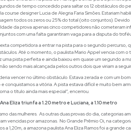
gundos de tempo concedido para saltar os 12 obstáculos do pe
la course designer Lucia de Alegria Faria Simões. Estariam habil
agem todos os zeros ou 25% do total (oito conjuntos). Devido
culdade da prova apenas cinco competidores não cometeram in
onjuntos com uma falta garantiram vaga para a disputa do troféu
sexta competidora a entrar na pista para o segundo percurso, 
stáculos. Até o momento, o paulista Mario Appel vencia com o
ez uma pista perfeita e ainda baixou em quase um segundo a m
não sendo mais alcançada pelos outros dois que viriam a seguir
oderia vencer no último obstáculo. Estava zerada e com um bo
o e conquistamos a vitória. A pista estava difícil e muito bem ar
orna o título ainda mais especial”, encerrou.
Ana Eliza triunfa a 1.20 metro e Luciana, a 1.10 metro
esmo das mulheres. As outras duas provas do dia, categorias a
ram vencidas por amazonas. No Grande Prêmio Oi, na categori
os a 1,20m, a amazona paulista Ana Eliza Ramos foi a grande 