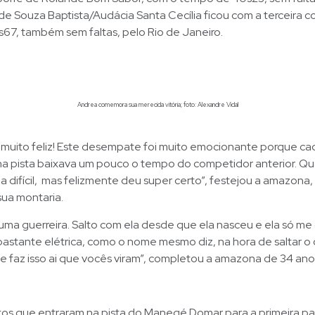
e Souza Baptista/Audácia Santa Cecília ficou com a terceira 
67, também sem faltas, pelo Rio de Janeiro.
Andrea comemora sua merecida vitória; foto: Alexandre Vidal
 muito feliz! Este desempate foi muito emocionante porque ca
na pista baixava um pouco o tempo do competidor anterior. Qu
ia difícil, mas felizmente deu super certo”, festejou a amazona
sua montaria.
uma guerreira. Salto com ela desde que ela nasceu e ela só me 
astante elétrica, como o nome mesmo diz, na hora de saltar o 
e faz isso ai que vocês viram”, completou a amazona de 34 ano
tos que entraram na pista do Manegé Domar para a primeira 