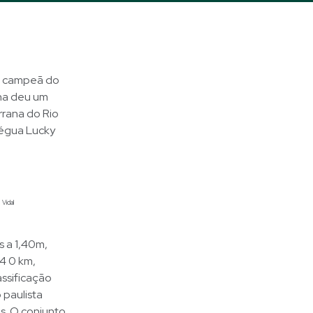
va campeã do
ona deu um
rrana do Rio
 égua Lucky
Vidal
 a 1,40m,
R4 0 km,
assificação
 paulista
s. O conjunto