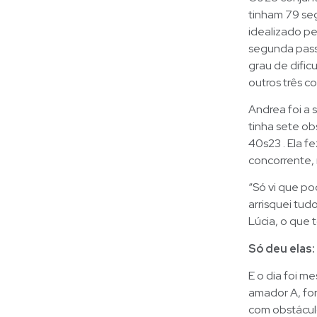
tinham 79 se
idealizado pe
segunda pass
grau de difi
outros três c
Andrea foi a 
tinha sete ob
40s23 . Ela f
concorrente, 
“Só vi que p
arrisquei tud
Lúcia, o que t
Só deu elas: 
E o dia foi m
amador A, fo
com obstácul