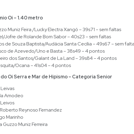
io Oi – 1.40 metro
zo Muniz Feira /Lucky Electra Xangó – 39s71 – sem faltas
el/Jofre de Rolande Bom Sabor – 40s23 – sem faltas
s de Souza Baptista/Audácia Santa Cecília – 49s67 – sem falt
cisco de Azevedo/Uno e Basta – 38s49 – 4 pontos
beiro dos Santos/Galant de La Land – 39s84 – 4 pontos
squita/Ocana – 41s04 – 4 pontos
do Oi Serra e Mar de Hipismo – Categoria Senior
 Leivas
ela Amodeo
 Leivos
 Roberto Reynoso Fernandez
go Marinho
a Guzzo Muniz Ferreira