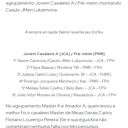
agrupamento Jovem Cavaleiro A / Pré-mirim, montando
Casulo JMen Lukarmona.
A sempre arrojada Yasmin levanta seu troféu
Jovem Cavaleiro A (JCA) / Pré-mirim (PMR)
1º Yasmin Carmona /Casulo JMen Lukarmona – JCA – FPH
2º Filipe Blaauw / Modena TW – PMR – FPH
3º Juliana Castro Lima / Quebranto 3K – JCA – FHMG
4º Rodrigo Junqueira Marchezzi / Kiss – PMR – FPH
5º Melissa Telles Coelho / Belo Belo – JCA – FPH
6º João Vitor Moraes de Oliveira / Resuladora – JCA – FPH
No agrupamento Master A e Amador A, quem levou a
melhor foi o cavaleiro Master de Minas Gerais Carlos
Floriano Lourenço Pereira. Ele e sua égua Kira não
cometeram nenhuma falta nos três percursos,