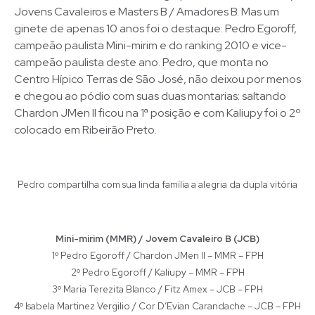
Jovens Cavaleiros e Masters B / Amadores B. Mas um
ginete de apenas 10 anos foi o destaque: Pedro Egoroff,
campeão paulista Mini-mirim e do ranking 2010 e vice-
campeão paulista deste ano. Pedro, que monta no
Centro Hípico Terras de São José, não deixou por menos
e chegou ao pódio com suas duas montarias: saltando
Chardon JMen II ficou na 1ª posição e com Kaliupy foi o 2º
colocado em Ribeirão Preto.
Pedro compartilha com sua linda família a alegria da dupla vitória
Mini-mirim (MMR) / Jovem Cavaleiro B (JCB)
1º Pedro Egoroff / Chardon JMen II – MMR – FPH
2º Pedro Egoroff / Kaliupy – MMR – FPH
3º Maria Terezita Blanco / Fitz Amex – JCB – FPH
4º Isabela Martinez Vergilio / Cor D’Evian Carandache – JCB – FPH