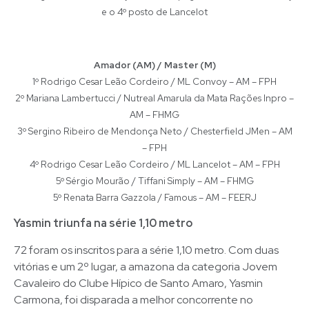
e o 4º posto de Lancelot
Amador (AM) / Master (M)
1º Rodrigo Cesar Leão Cordeiro / ML Convoy – AM – FPH
2º Mariana Lambertucci / Nutreal Amarula da Mata Rações Inpro –
AM – FHMG
3º Sergino Ribeiro de Mendonça Neto / Chesterfield JMen – AM
– FPH
4º Rodrigo Cesar Leão Cordeiro / ML Lancelot – AM – FPH
5º Sérgio Mourão / Tiffani Simply – AM – FHMG
5º Renata Barra Gazzola / Famous – AM – FEERJ
Yasmin triunfa na série 1,10 metro
72 foram os inscritos para a série 1,10 metro. Com duas
vitórias e um 2º lugar, a amazona da categoria Jovem
Cavaleiro do Clube Hípico de Santo Amaro, Yasmin
Carmona, foi disparada a melhor concorrente no