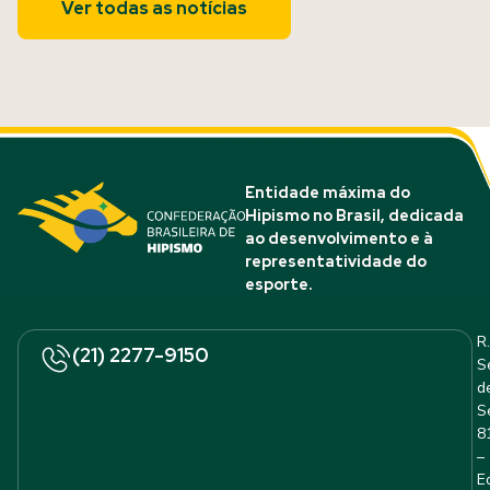
Ver todas as notícias
Entidade máxima do
Hipismo no Brasil, dedicada
ao desenvolvimento e à
representatividade do
esporte.
R.
(21) 2277-9150
S
d
S
8
–
E