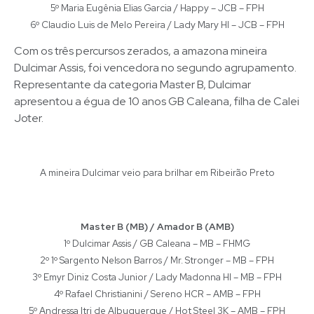
5º Maria Eugênia Elias Garcia / Happy – JCB – FPH
6º Claudio Luis de Melo Pereira / Lady Mary HI – JCB – FPH
Com os três percursos zerados, a amazona mineira
Dulcimar Assis, foi vencedora no segundo agrupamento.
Representante da categoria Master B, Dulcimar
apresentou a égua de 10 anos GB Caleana, filha de Calei
Joter.
A mineira Dulcimar veio para brilhar em Ribeirão Preto
Master B (MB) / Amador B (AMB)
1º Dulcimar Assis / GB Caleana – MB – FHMG
2º 1º Sargento Nelson Barros / Mr. Stronger – MB – FPH
3º Emyr Diniz Costa Junior / Lady Madonna HI – MB – FPH
4º Rafael Christianini / Sereno HCR – AMB – FPH
5º Andressa Itri de Albuquerque / Hot Steel 3K – AMB – FPH