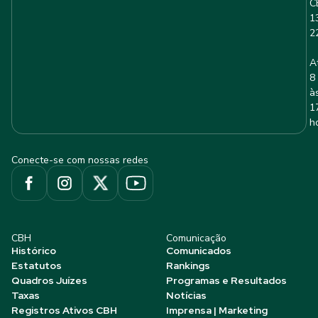
C
1
2
A
8
à
1
h
Conecte-se com nossas redes
CBH
Comunicação
Histórico
Comunicados
Estatutos
Rankings
Quadros Juízes
Programas e Resultados
Taxas
Notícias
Registros Ativos CBH
Imprensa | Marketing