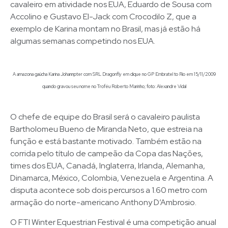
cavaleiro em atividade nos EUA, Eduardo de Sousa com
Accolino e Gustavo El-Jack com Crocodilo Z, que a
exemplo de Karina montam no Brasil, mas já estão há
algumas semanas competindo nos EUA.
A amazona gaúcha Karina Johannpter com SRL Dragonfly em clique no GP Embratel to Rio em 15/11/2009
quando gravou seu nome no Troféu Roberto Marinho; foto: Alexandre Vidal
O chefe de equipe do Brasil será o cavaleiro paulista
Bartholomeu Bueno de Miranda Neto, que estreia na
função e está bastante motivado. Também estão na
corrida pelo título de campeão da Copa das Nações,
times dos EUA, Canadá, Inglaterra, Irlanda, Alemanha,
Dinamarca, México, Colombia, Venezuela e Argentina. A
disputa acontece sob dois percursos a 1.60 metro com
armação do norte-americano Anthony D’Ambrosio.
O FTI Winter Equestrian Festival é uma competição anual