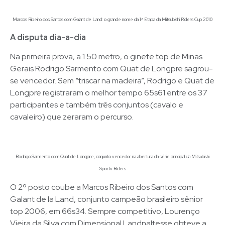
Marcos Ribeiro dos Santos com Galant de Land: o grande nome da 1ª Etapa da Mitsubishi Riders Cup 2010
A disputa dia-a-dia
Na primeira prova, a 1.50 metro, o ginete top de Minas
Gerais Rodrigo Sarmento com Quat de Longpre sagrou-
se vencedor. Sem “triscar na madeira”, Rodrigo e Quat de
Longpre registraram o melhor tempo 65s61 entre os 37
participantes e também três conjuntos (cavalo e
cavaleiro) que zeraram o percurso.
Rodrigo Sarmento com Quat de Longpre, conjunto vencedor na abertura da série principal da Mitsubishi
Sportv Riders
O 2º posto coube a Marcos Ribeiro dos Santos com
Galant de la Land, conjunto campeão brasileiro sênior
top 2006, em 66s34. Sempre competitivo, Lourenço
Vieira da Silva com Dimensional Landnaltesse obteve a