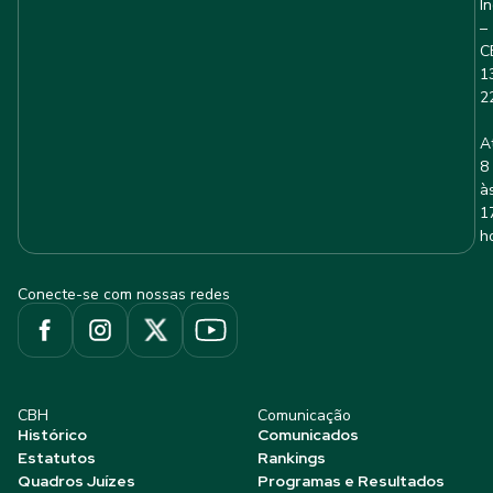
I
–
C
1
2
A
8
à
1
h
Conecte-se com nossas redes
CBH
Comunicação
Histórico
Comunicados
Estatutos
Rankings
Quadros Juízes
Programas e Resultados