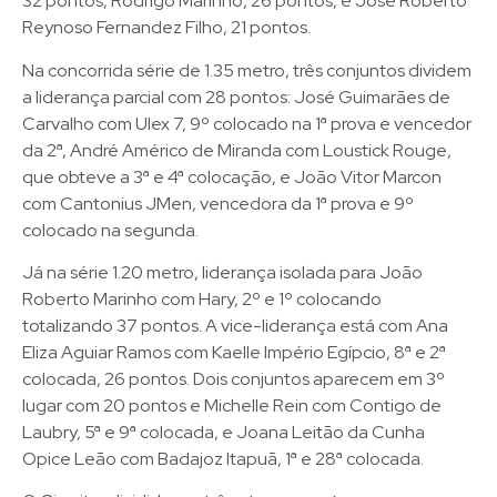
32 pontos, Rodrigo Marinho, 26 pontos, e José Roberto
Reynoso Fernandez Filho, 21 pontos.
Na concorrida série de 1.35 metro, três conjuntos dividem
a liderança parcial com 28 pontos: José Guimarães de
Carvalho com Ulex 7, 9º colocado na 1ª prova e vencedor
da 2ª, André Américo de Miranda com Loustick Rouge,
que obteve a 3ª e 4ª colocação, e João Vitor Marcon
com Cantonius JMen, vencedora da 1ª prova e 9º
colocado na segunda.
Já na série 1.20 metro, liderança isolada para João
Roberto Marinho com Hary, 2º e 1º colocando
totalizando 37 pontos. A vice-liderança está com Ana
Eliza Aguiar Ramos com Kaelle Império Egípcio, 8ª e 2ª
colocada, 26 pontos. Dois conjuntos aparecem em 3º
lugar com 20 pontos e Michelle Rein com Contigo de
Laubry, 5ª e 9ª colocada, e Joana Leitão da Cunha
Opice Leão com Badajoz Itapuã, 1ª e 28ª colocada.