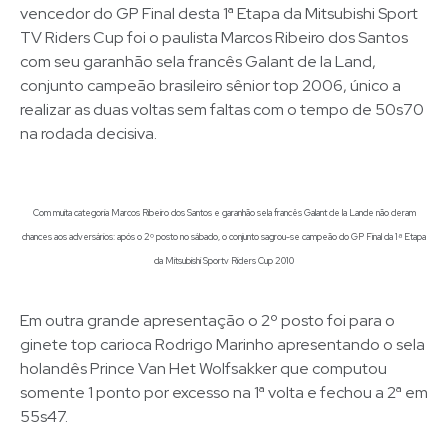
vencedor do GP Final desta 1ª Etapa da Mitsubishi Sport
TV Riders Cup foi o paulista Marcos Ribeiro dos Santos
com seu garanhão sela francês Galant de la Land,
conjunto campeão brasileiro sênior top 2006, único a
realizar as duas voltas sem faltas com o tempo de 50s70
na rodada decisiva.
Com muita categoria Marcos Ribeiro dos Santos e garanhão sela francês Galant de la Lande não deram
chances aos adversários: após o 2º posto no sábado, o conjunto sagrou-se campeão do GP Final da 1ª Etapa
da Mitsubishi Sportv Riders Cup 2010
Em outra grande apresentação o 2º posto foi para o
ginete top carioca Rodrigo Marinho apresentando o sela
holandês Prince Van Het Wolfsakker que computou
somente 1 ponto por excesso na 1ª volta e fechou a 2ª em
55s47.