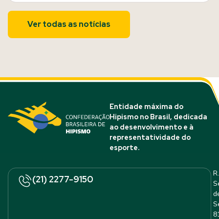
Ver todas as notícias
Entidade máxima do
Hipismo no Brasil, dedicada
ao desenvolvimento e à
representatividade do
esporte.
R.
(21) 2277-9150
S
d
S
8