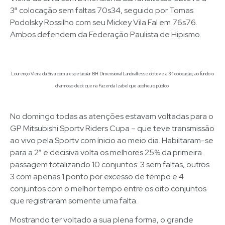
3ª colocação sem faltas 70s34, seguido por Tomas
Podolsky Rossilho com seu Mickey Vila Fal em 76s76.
Ambos defendem da Federação Paulista de Hipismo.
Lourenço Vieira da Silva com a espetacular BH Dimensional Landnaltesse obteve a 3ª colocação; ao fundo o
charmoso deck que na Fazenda Izabel que acolheu o público
No domingo todas as atenções estavam voltadas para o
GP Mitsubishi Sportv Riders Cupa – que teve transmissão
ao vivo pela Sportv com ínicio ao meio dia. Habiltaram-se
para a 2ª e decisiva volta os melhores 25% da primeira
passagem totalizando 10 conjuntos: 3 sem faltas, outros
3 com apenas 1 ponto por excesso de tempo e 4
conjuntos com o melhor tempo entre os oito conjuntos
que registraram somente uma falta.
Mostrando ter voltado a sua plena forma, o grande