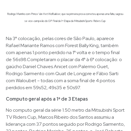
Rodrigo Marinho com Prince Van Het Wolfsakker, que na primeira prova cometeu apenas uma falta, sagrou-
se vice-campeão do GP Final da 1ª Etapa da Mitsubishi Sportv Riders Cup
Na 3ª colocação, pelas cores de São Paulo, aparece
Rafael Mariante Ramos com Forest Bally King, também
com apenas 1 ponto perdido na 1ª volta e o tempo final
de 56s98.Completaram o placar da 4ª à 6ª colocação: o
gaúcho Daniel Chaves Anicet com Palermo Guet,
Rodrigo Sarmento com Quat de Longpre e Fábio Sarti
com Waloubet – todas com a soma final de 4 pontos
perdidos em 59s52, 49s35 e 50s97.
Computo geral após a 1ª de 3 Etapas
No computo geral da série 1.50 metro da Mitsubishi Sport
TV Riders Cup, Marcos Ribeiro dos Santos assumiu a
liderança com 37 pontos seguido por Rodrigo Sarmento,