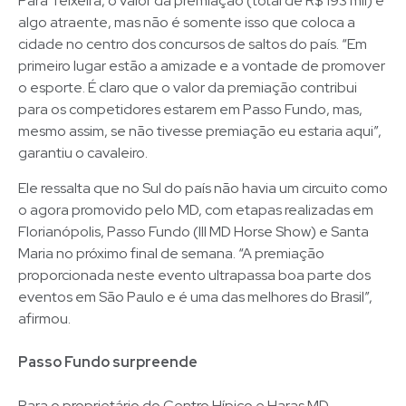
Para Teixeira, o valor da premiação (total de R$ 193 mil) é
algo atraente, mas não é somente isso que coloca a
cidade no centro dos concursos de saltos do país. “Em
primeiro lugar estão a amizade e a vontade de promover
o esporte. É claro que o valor da premiação contribui
para os competidores estarem em Passo Fundo, mas,
mesmo assim, se não tivesse premiação eu estaria aqui”,
garantiu o cavaleiro.
Ele ressalta que no Sul do país não havia um circuito como
o agora promovido pelo MD, com etapas realizadas em
Florianópolis, Passo Fundo (III MD Horse Show) e Santa
Maria no próximo final de semana. “A premiação
proporcionada neste evento ultrapassa boa parte dos
eventos em São Paulo e é uma das melhores do Brasil”,
afirmou.
Passo Fundo surpreende
Para o proprietário do Centro Hípico e Haras MD,