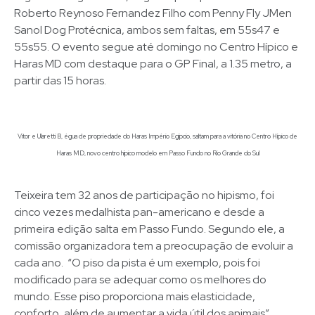
Roberto Reynoso Fernandez Filho com Penny Fly JMen
Sanol Dog Protécnica, ambos sem faltas, em 55s47 e
55s55. O evento segue até domingo no Centro Hípico e
Haras MD com destaque para o GP Final, a 1.35 metro, a
partir das 15 horas.
Vitor e Ularetti B, égua de propriedade do Haras Império Egípcio, saltam para a vitória no Centro Hípico de
Haras MD, novo centro hípico modelo em Passo Fundo no Rio Grande do Sul
Teixeira tem 32 anos de participação no hipismo, foi
cinco vezes medalhista pan-americano e desde a
primeira edição salta em Passo Fundo. Segundo ele, a
comissão organizadora tem a preocupação de evoluir a
cada ano. “O piso da pista é um exemplo, pois foi
modificado para se adequar como os melhores do
mundo. Esse piso proporciona mais elasticidade,
conforto, além de aumentar a vida útil dos animais”,