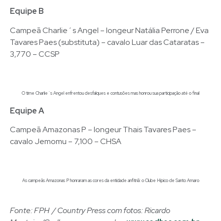
Equipe B
Campeã Charlie´s Angel – longeur Natália Perrone / Eva
Tavares Paes (substituta) – cavalo Luar das Cataratas –
3,770 – CCSP
O time Charlie´s Angel enfrentou desfalques e contusões mas honrou sua participação até o final
Equipe A
Campeã Amazonas P – longeur Thais Tavares Paes –
cavalo Jemomu – 7,100 – CHSA
As campeãs Amazonas P honraram as cores da entidade anfitriã: o Clube Hípico de Santo Amaro
Fonte: FPH / Country Press com fotos: Ricardo