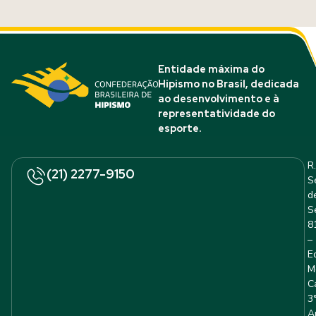
Entidade máxima do
Hipismo no Brasil, dedicada
ao desenvolvimento e à
representatividade do
esporte.
R.
(21) 2277-9150
S
d
S
8
–
E
M
C
3
A