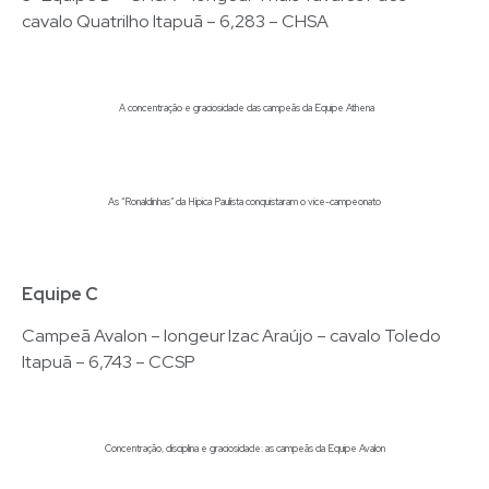
cavalo Quatrilho Itapuã – 6,283 – CHSA
A concentração e graciosidade das campeãs da Equipe Athena
As “Ronaldinhas” da Hípica Paulista conquistaram o vice-campeonato
Equipe C
Campeã Avalon – longeur Izac Araújo – cavalo Toledo
Itapuã – 6,743 – CCSP
Concentração, disciplina e graciosidade: as campeãs da Equipe Avalon