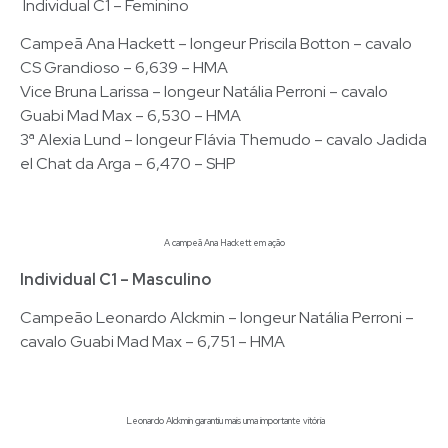
Individual C1 – Feminino
Campeã Ana Hackett – longeur Priscila Botton – cavalo
CS Grandioso – 6,639 – HMA
Vice Bruna Larissa – longeur Natália Perroni – cavalo
Guabi Mad Max – 6,530 – HMA
3ª Alexia Lund – longeur Flávia Themudo – cavalo Jadida
el Chat da Arga – 6,470 – SHP
A campeã Ana Hackett em ação
Individual C1 – Masculino
Campeão Leonardo Alckmin – longeur Natália Perroni –
cavalo Guabi Mad Max – 6,751 – HMA
Leonardo Alckmin garantiu mais uma importante vitória