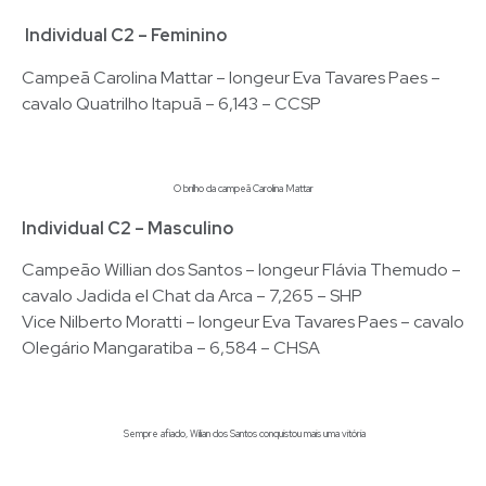
Individual C2 – Feminino
Campeã Carolina Mattar – longeur Eva Tavares Paes –
cavalo Quatrilho Itapuã – 6,143 – CCSP
O brilho da campeã Carolina Mattar
Individual C2 – Masculino
Campeão Willian dos Santos – longeur Flávia Themudo –
cavalo Jadida el Chat da Arca – 7,265 – SHP
Vice Nilberto Moratti – longeur Eva Tavares Paes – cavalo
Olegário Mangaratiba – 6,584 – CHSA
Sempre afiado, Wilian dos Santos conquistou mais uma vitória