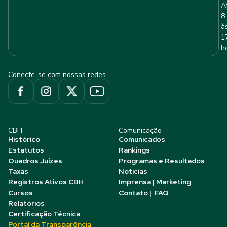
A
8
à
1
h
Conecte-se com nossas redes
CBH
Comunicação
Histórico
Comunicados
Estatutos
Rankings
Quadros Juízes
Programas e Resultados
Taxas
Notícias
Registros Ativos CBH
Imprensa | Marketing
Cursos
Contato | FAQ
Relatórios
Certificação Técnica
Portal da Transparência