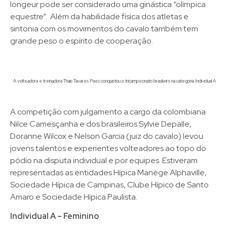
longeur pode ser considerado uma ginástica “olímpica
equestre”. Além da habilidade física dos atletas e
sintonia com os movimentos do cavalo também tem
grande peso o espírito de cooperação.
A volteadora e treinadora Thais Tavares Paes conquistou o tricampeonato brasileiro na categoria Individual A
A competição com julgamento a cargo da colombiana
Nilce Camesçanha e dos brasileiros Sylvie Depalle,
Doranne Wilcox e Nelson Garcia (juiz do cavalo) levou
jovens talentos e experientes volteadores ao topo do
pódio na disputa individual e por equipes. Estiveram
representadas as entidades Hípica Manège Alphaville,
Sociedade Hípica de Campinas, Clube Hípico de Santo
Amaro e Sociedade Hípica Paulista.
Individual A – Feminino