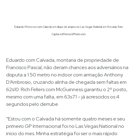
Eduardo Menezes com Calavda em clique de arquivo no Las Vegas National em Nevada; foto:
CapturedMomentPhoto.com
Eduardo com Calvada, montaria de propriedade de
Francisco Pascal, não deram chances aos adversários na
disputa a 1.50 metro no indoor com armação Anthony
D’Ambrosio, cruzando alinha de chegada sem faltas em
62s10. Rich Fellers com McGuinness garantiu o 2º posto,
mesmo com uma falta, em 63s71 – já acrescidos os 4
segundos pelo derrube.
“Estou com o Calvada há somente quatro meses e seu
primeiro GP Internacional foi no Las Vegas National no
início do mes. Minha estratégia foi ser o mais rápido