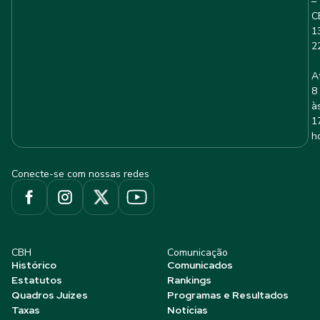
–
C
1
2
A
8
à
1
h
Conecte-se com nossas redes
CBH
Comunicação
Histórico
Comunicados
Estatutos
Rankings
Quadros Juízes
Programas e Resultados
Taxas
Notícias