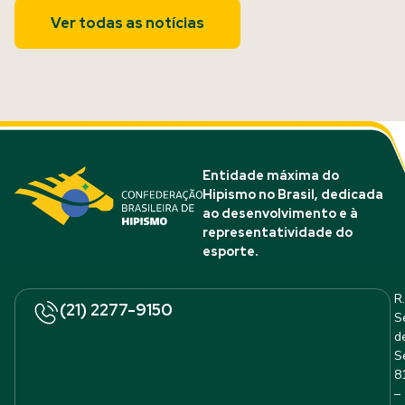
Ver todas as notícias
Entidade máxima do
Hipismo no Brasil, dedicada
ao desenvolvimento e à
representatividade do
esporte.
R.
(21) 2277-9150
S
d
S
8
–