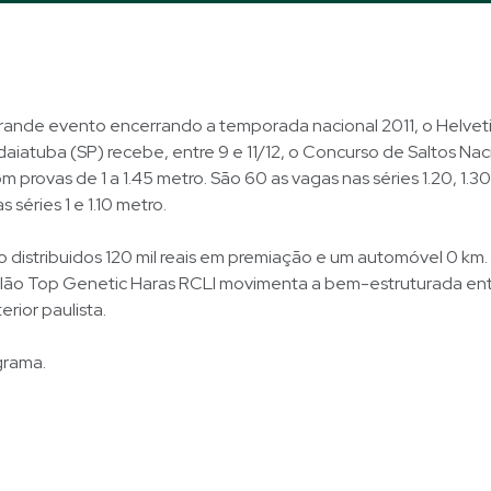
rande evento encerrando a temporada nacional 2011, o Helveti
aiatuba (SP) recebe, entre 9 e 11/12, o Concurso de Saltos Nac
m provas de 1 a 1.45 metro. São 60 as vagas nas séries 1.20, 1.30,
 séries 1 e 1.10 metro.
 distribuidos 120 mil reais em premiação e um automóvel 0 km
Leilão Top Genetic Haras RCLI movimenta a bem-estruturada en
rior paulista.
grama.