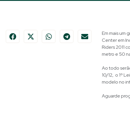
Em mais um g
Center em Ind
Riders 2011 co
metro e 50 nas
Ao todo serão
10/12, o 1º 
modelo no inte
Aguarde pro