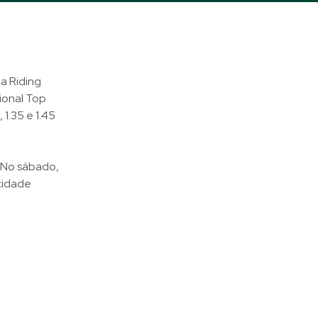
a Riding
ional Top
 1.35 e 1.45
. No sábado,
tidade