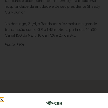
familiares e acompanhantes fazendo jus a tradicional
hospitalidade da entidade e de seu presidente Shaady
Cury Junior.
No domingo, 24/4, a Bandsports faz mais uma grande
transmissão com o GP, a 1.45 metro, a partir das 14h30.
Canal 150 da NET, 46 da TVA e 27 da Sky.
Fonte: FPH
NOTÍCIAS