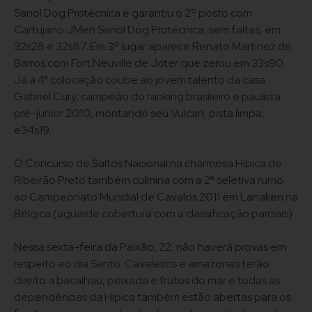
Sanol Dog Protécnica e garantiu o 2º posto com
Cartujano JMen Sanol Dog Protécnica, sem faltas, em
32s28 e 32s87. Em 3º lugar aparece Renato Martinez de
Barros com Fort Neuville de Joter que zerou em 33s90.
Já a 4ª colocação coube ao jovem talento da casa
Gabriel Cury, campeão do ranking brasileiro e paulista
pré-junior 2010, montando seu Vulcan, pista limpa,
e34s19.
O Concurso de Saltos Nacional na charmosa Hípica de
Ribeirão Preto também culmina com a 2ª seletiva rumo
ao Campeonato Mundial de Cavalos 2011 em Lanaken na
Bélgica (aguarde cobertura com a classificação parciais).
Nessa sexta-feira da Paixão, 22, não haverá provas em
respeito ao dia Santo. Cavaleiros e amazonas terão
direito a bacalhau, peixada e frutos do mar e todas as
dependências da Hípica também estão abertas para os