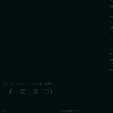
2,
8
–
I
–
C
1
2
A
8
à
1
h
Conecte-se com nossas redes
CBH
Comunicação