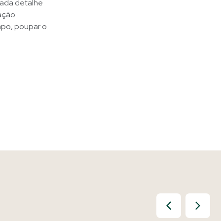
cada detalhe
ração
mpo, poupar o