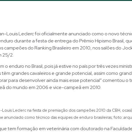
an-Louis Leclerc foi oficialmente anunciado como o novo técn
 enduro durante a festa de entrega do Prêmio Hipismo Brasil, qu
s campeões do Ranking Brasileiro em 2010, nos salões do Joc
m 25/2.
o enduro no Brasil, pois já estive no país por três vezes minist
 têm grandes cavaleiros e grande potencial, assim como grand
rar para desenvolver ainda mais esse potencial” comentou o t
eã do mundo em 2006 e vice-campeã em 2010.
-Louis Leclerc na festa de premiação dos campeões 2010 da CBH, ocas
e anunciado como técnico das equipes de enduro brasileiras; foto: arq
que tem formação em veterinária com doutorado na Faculdad