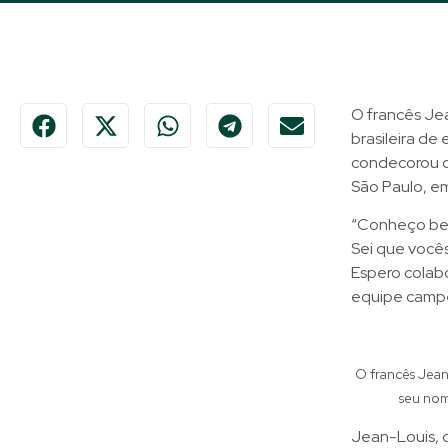
O francês Je
brasileira de
condecorou o
São Paulo, e
“Conheço bem 
Sei que vocês
Espero colabo
equipe camp
O francês Jean
seu nom
Jean-Louis, 