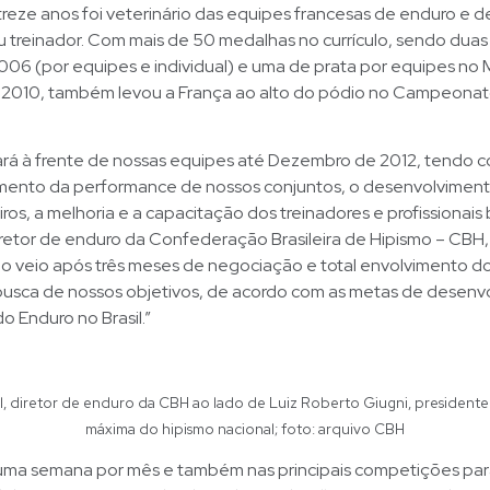
treze anos foi veterinário das equipes francesas de enduro e
 treinador. Com mais de 50 medalhas no currículo, sendo duas
06 (por equipes e individual) e uma de prata por equipes no 
 2010, também levou a França ao alto do pódio no Campeona
tará à frente de nossas equipes até Dezembro de 2012, tendo 
mento da performance de nossos conjuntos, o desenvolvimen
ros, a melhoria e a capacitação dos treinadores e profissionais b
retor de enduro da Confederação Brasileira de Hipismo – CBH,
ão veio após três meses de negociação e total envolvimento d
 busca de nossos objetivos, de acordo com as metas de desenv
o Enduro no Brasil.”
l, diretor de enduro da CBH ao lado de Luiz Roberto Giugni, presidente
máxima do hipismo nacional; foto: arquivo CBH
i uma semana por mês e também nas principais competições pa