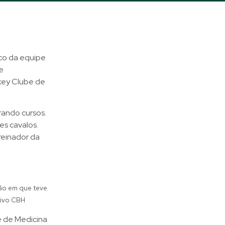
ico da equipe
e
key Clube de
rando cursos.
es cavalos.
reinador da
ião em que teve
uivo CBH
e de Medicina