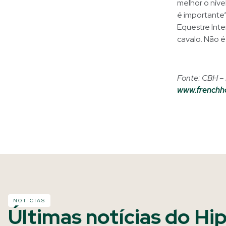
melhor o níve
é importante
Equestre Int
cavalo. Não é 
Fonte: CBH – 
www.frenchh
NOTÍCIAS
Últimas notícias do Hi