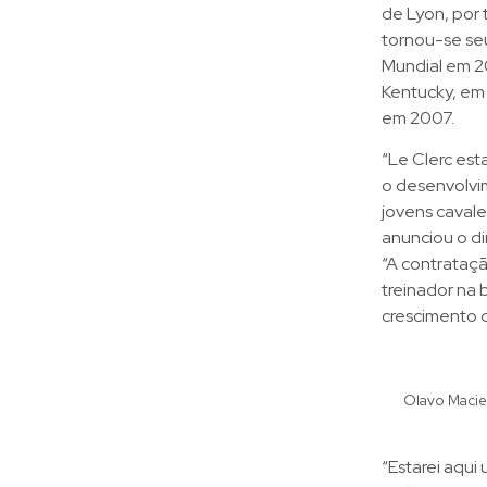
de Lyon, por 
tornou-se seu
Mundial em 20
Kentucky, em
em 2007.
“Le Clerc es
o desenvolvi
jovens cavalei
anunciou o di
“A contrataç
treinador na
crescimento d
Olavo Macie
“Estarei aqu