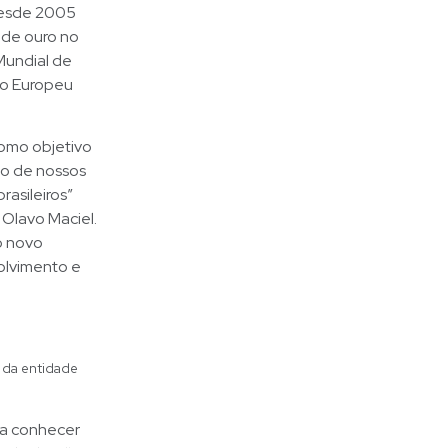
 desde 2005
 de ouro no
Mundial de
to Europeu
como objetivo
to de nossos
rasileiros”
 Olavo Maciel.
o novo
olvimento e
 da entidade
ra conhecer