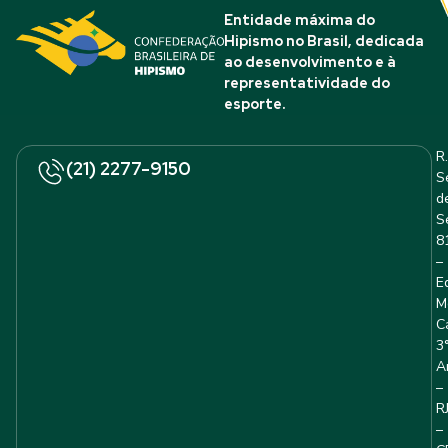
Entidade máxima do
Hipismo no Brasil, dedicada
ao desenvolvimento e à
representatividade do
esporte.
R.
(21) 2277-9150
S
d
S
8
–
E
M
C
3
A
–
R
–