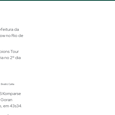
feitura da
how no Rio de
pions Tour
ia no 2º dia
: Beatriz Cunha
´S Komparse
f Goran
o, em 43s34.