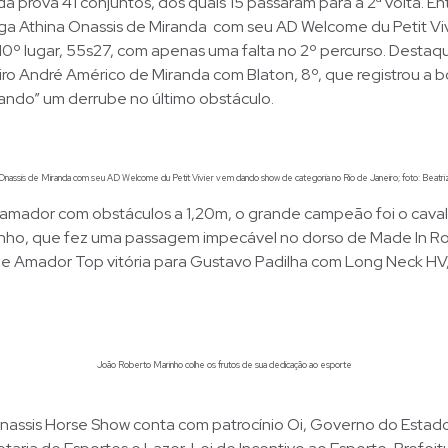
da prova 41 conjuntos, dos quais 15 passaram para a 2ª volta. Ent
a Athina Onassis de Miranda com seu AD Welcome du Petit Viv
10º lugar, 55s27, com apenas uma falta no 2º percurso. Dest
eiro André Américo de Miranda com Blaton, 8º, que registrou a 
ando” um derrube no último obstáculo.
 Onassis de Miranda com seu AD Welcome du Petit Vivier vem dando show de categoria no Rio de Janeiro; foto: Beatri
 amador com obstáculos a 1,20m, o grande campeão foi o cava
nho, que fez uma passagem impecável no dorso de Made In R
ie Amador Top vitória para Gustavo Padilha com Long Neck HV,
João Roberto Marinho colhe os frutos de sua dedicação ao esporte
Onassis Horse Show conta com patrocínio Oi, Governo do Estad