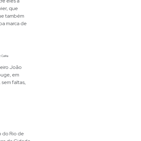
re eles a
ier, que
aque também
boa marca de
z Cunha
leiro João
ouge, em
 sem faltas,
o do Rio de