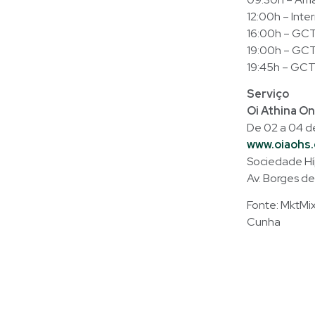
12:00h – Inte
16:00h – GCT 
19:00h – GCT 
19:45h – GCT
Serviço
Oi Athina O
De 02 a 04 de
www.oiaohs.
Sociedade Híp
Av. Borges d
Fonte: MktMix 
Cunha