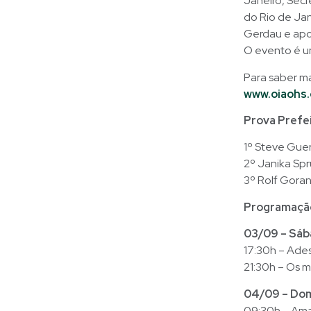
Janeiro, Secr
do Rio de Jan
Gerdau e apoi
O evento é u
Para saber ma
www.oiaohs.
Prova Prefei
1º Steve Guer
2º Janika Sp
3º Rolf Goran
Programaçã
03/09 – Sá
17:30h – Ade
21:30h – Os m
04/09 – Do
09:30h – Ama