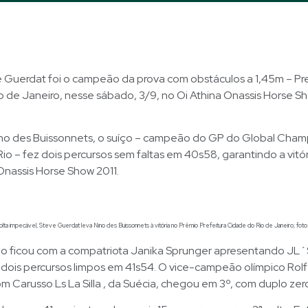
 Guerdat foi o campeão da prova com obstáculos a 1,45m – Pre
 de Janeiro, nesse sábado, 3/9, no Oi Athina Onassis Horse S
o des Buissonnets, o suíço – campeão do GP do Global Cham
o – fez dois percursos sem faltas em 40s58, garantindo a vitór
Onassis Horse Show 2011.
ta impecável, Steve Guerdat leva Nino des Buissonnets à vitória no Prêmio Prefeitura Cidade do Rio de Janeiro; foto
ão ficou com a compatriota Janika Sprunger apresentando JL
ois percursos limpos em 41s54. O vice-campeão olímpico Rol
 Carusso Ls La Silla , da Suécia, chegou em 3º, com duplo zer