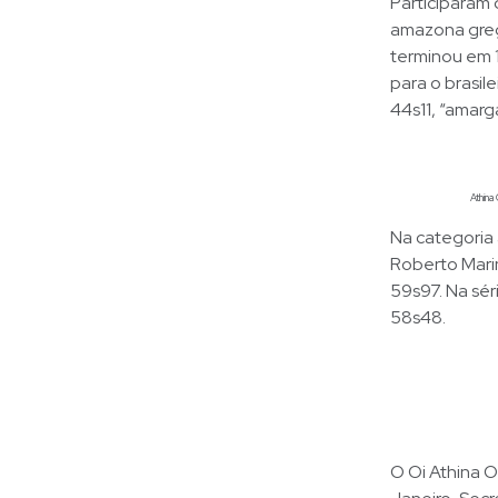
Participaram 
amazona greg
terminou em 
para o brasil
44s11, “amarg
Athina
Na categoria
Roberto Mari
59s97. Na sér
58s48.
O Oi Athina 