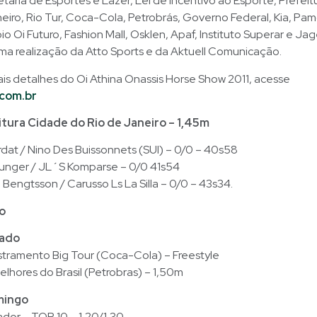
etaria de Esportes e Lazer, Lei de Incentivo ao Esporte, Prefei
eiro, Rio Tur, Coca-Cola, Petrobrás, Governo Federal, Kia, Pam
o Oi Futuro, Fashion Mall, Osklen, Apaf, Instituto Superar e Jag
ma realização da Atto Sports e da Aktuell Comunicação.
is detalhes do Oi Athina Onassis Horse Show 2011, acesse
com.br
tura Cidade do Rio de Janeiro – 1,45m
dat / Nino Des Buissonnets (SUI) – 0/0 – 40s58
runger / JL´S Komparse – 0/0 41s54
 Bengtsson / Carusso Ls La Silla – 0/0 – 43s34.
o
bado
stramento Big Tour (Coca-Cola) – Freestyle
elhores do Brasil (Petrobras) – 1,50m
mingo
dor – TOP 10 – 1,20/1,30