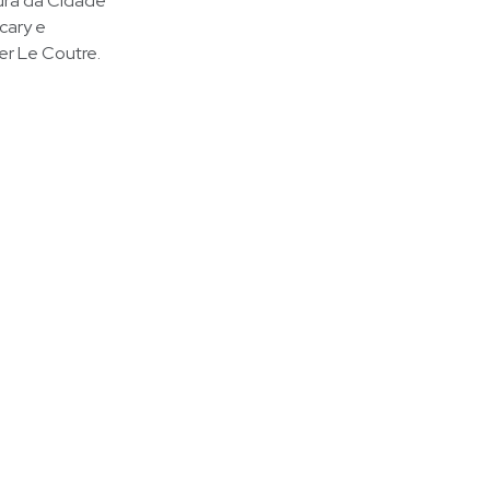
tura da Cidade
cary e
er Le Coutre.