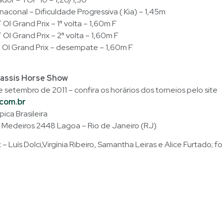
rnaconal – Dificuldade Progressiva ( Kia) – 1,45m
OI Grand Prix – 1ª volta – 1,60m F
OI Grand Prix – 2ª volta – 1,60m F
 OI Grand Prix – desempate – 1,60m F
nassis Horse Show
 setembro de 2011 – confira os horários dos torneios pelo site
com.br
ica Brasileira
e Medeiros 2448 Lagoa – Rio de Janeiro (RJ)
– Luís Dolci,Virgínia Ribeiro, Samantha Leiras e Alice Furtado; fo