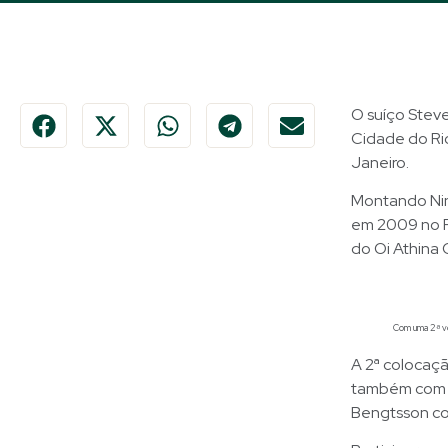
O suíço Steve
Cidade do Rio
Janeiro.
Montando Nin
em 2009 no Ri
do Oi Athina 
Com uma 2ª vol
A 2ª colocaç
também com d
Bengtsson com