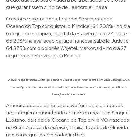
que garantissem o índice de Leandro e Thaisa.
O esforço valeu a pena. Leandro Silva montando
Oceano do Top conquistou o 1º índice (64,200%.) no dia
6 de junho em Lipiza, Capital da Eslovênia, e o 2º índice –
65,208% na avaliação da juíza francesa Isabelle Judet e
64,375% com o polonês Wojetek Markowski – no dia 27
de junho em Mierzecin, na Polônia.
O cavaleiro que levou um Lusitano pela primeira vez aos Jogos Panamericanos, em Santo Domingo/2003,
Leandro Aparecido Silva montando Oceano do Top conquistou os dois índices na Europa, possibilitando a
formação da equipe brasileira
A inédita equipe olímpica estava formada, e todos os
três integrantes montando animais da raça Puro Sangue
Lusitano, dois deles, Oceano do Top e Nilo V.O. nascidos
no Brasil. Apesar do esforço, Thaisa Tavares de Almeida
não conseguiu os almejados índices.