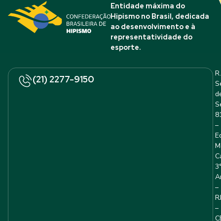
Entidade máxima do
Hipismo no Brasil, dedicada
ao desenvolvimento e à
representatividade do
esporte.
R.
(21) 2277-9150
S
d
S
8
–
E
M
C
3
A
–
R
–
C