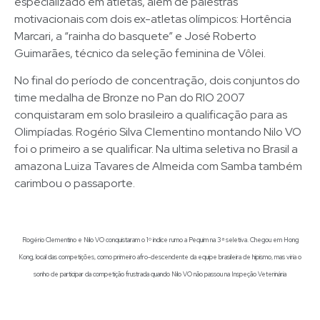
especializado em atletas, além de palestras
motivacionais com dois ex-atletas olímpicos: Hortência
Marcari, a “rainha do basquete” e José Roberto
Guimarães, técnico da seleção feminina de Vôlei.
No final do período de concentração, dois conjuntos do
time medalha de Bronze no Pan do RIO 2007
conquistaram em solo brasileiro a qualificação para as
Olimpíadas. Rogério Silva Clementino montando Nilo VO
foi o primeiro a se qualificar. Na ultima seletiva no Brasil a
amazona Luiza Tavares de Almeida com Samba também
carimbou o passaporte.
Rogério Clementino e Nilo VO conquistaram o 1º índice rumo a Pequim na 3ª seletiva. Chegou em Hong
Kong, local das competições, como primeiro afro-descendente da equipe brasileira de hipismo, mas viria o
sonho de participar da competição frustrada quando Nilo VO não passou na Inspeção Veterinária