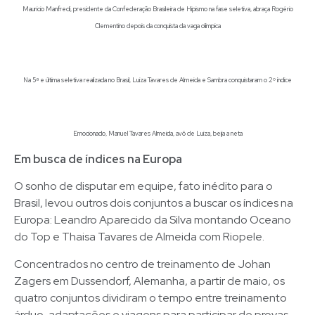
Mauricio Manfredi, presidente da Confederação Brasileira de Hipismo na fase seletiva, abraça Rogério
Clementino depois da conquista da vaga olímpica
Na 5ª e última seletiva realizada no Brasil, Luiza Tavares de Almeida e Sambra conquistaram o 2º índice
Emocionado, Manuel Tavares Almeida, avô de Luiza, beija a neta
Em busca de índices na Europa
O sonho de disputar em equipe, fato inédito para o
Brasil, levou outros dois conjuntos a buscar os índices na
Europa: Leandro Aparecido da Silva montando Oceano
do Top e Thaisa Tavares de Almeida com Riopele.
Concentrados no centro de treinamento de Johan
Zagers em Dussendorf, Alemanha, a partir de maio, os
quatro conjuntos dividiram o tempo entre treinamento
árduo, adaptações e viagens para participar de provas