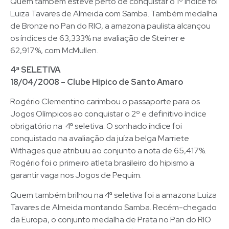
Quem também esteve perto de conquistar o 1º índice foi
Luiza Tavares de Almeida com Samba. Também medalha
de Bronze no Pan do RIO, a amazona paulista alcançou
os índices de 63,333% na avaliação de Steiner e
62,917%, com McMullen.
4ª SELETIVA
18/04/2008 – Clube Hípico de Santo Amaro
Rogério Clementino carimbou o passaporte para os
Jogos Olímpicos ao conquistar o 2º e definitivo índice
obrigatório na 4ª seletiva. O sonhado índice foi
conquistado na avaliação da juíza belga Marriete
Withages que atribuiu ao conjunto a nota de 65,417%.
Rogério foi o primeiro atleta brasileiro do hipismo a
garantir vaga nos Jogos de Pequim.
Quem também brilhou na 4ª seletiva foi a amazona Luiza
Tavares de Almeida montando Samba. Recém-chegado
da Europa, o conjunto medalha de Prata no Pan do RIO