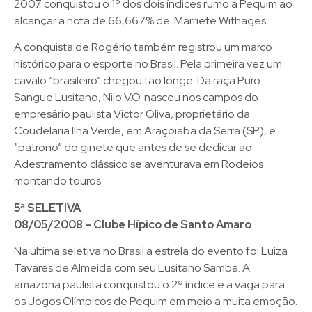
2007 conquistou o 1º dos dois índices rumo a Pequim ao
alcançar a nota de 66,667% de Marriete Withages.
A conquista de Rogério também registrou um marco
histórico para o esporte no Brasil. Pela primeira vez um
cavalo “brasileiro” chegou tão longe. Da raça Puro
Sangue Lusitano, Nilo V.O. nasceu nos campos do
empresário paulista Victor Oliva, proprietário da
Coudelaria Ilha Verde, em Araçoiaba da Serra (SP), e
“patrono” do ginete que antes de se dedicar ao
Adestramento clássico se aventurava em Rodeios
montando touros.
5ª SELETIVA
08/05/2008 – Clube Hípico de Santo Amaro
Na ultima seletiva no Brasil a estrela do evento foi Luiza
Tavares de Almeida com seu Lusitano Samba. A
amazona paulista conquistou o 2º índice e a vaga para
os Jogos Olímpicos de Pequim em meio a muita emoção.