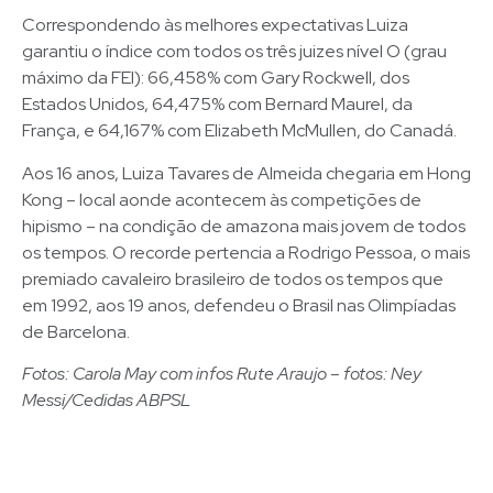
Correspondendo às melhores expectativas Luiza
garantiu o índice com todos os três juizes nível O (grau
máximo da FEI): 66,458% com Gary Rockwell, dos
Estados Unidos, 64,475% com Bernard Maurel, da
França, e 64,167% com Elizabeth McMullen, do Canadá.
Aos 16 anos, Luiza Tavares de Almeida chegaria em Hong
Kong – local aonde acontecem às competições de
hipismo – na condição de amazona mais jovem de todos
os tempos. O recorde pertencia a Rodrigo Pessoa, o mais
premiado cavaleiro brasileiro de todos os tempos que
em 1992, aos 19 anos, defendeu o Brasil nas Olimpíadas
de Barcelona.
Fotos: Carola May com infos Rute Araujo – fotos: Ney
Messi/Cedidas ABPSL