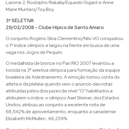
Larome 2, Rodolpho Riskalla/Equestri Gigant e Anne
Marie Munters/Toy Boy.
3ª SELETIVA
29/03/2008 – Clube Hípico de Santo Amaro
O conjunto Rogério Silva Clementino/Nilo VO conquistou
o 1º índice olímpico e largou na frente em busca de uma
vaga nos Jogos de Pequim.
O medalhista de bronze no Pan RIO 2007 levantou a
torcida na 3ª seletiva olímpica para formação da equipe
brasileira de Adestramento. A emoção tomou conta do
atleta e da platéia quando veio o anúncio das notas
atribuídas pelos dois juizes de nível “O” habilitados a
atribuírem o índice: o olímpico Axel Steiner, dos Estados
Unidos, atribuiu ao conjunto a excelente nota de
68,542% de aproveitamento, enquanto a canadense
Elizabeth McMullen , 66,259%.