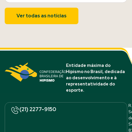
Ver todas as notícias
Entidade máxima do
Hipismo no Brasil, dedicada
ao desenvolvimento e à
representatividade do
esporte.
R.
(21) 2277-9150
S
d
S
8