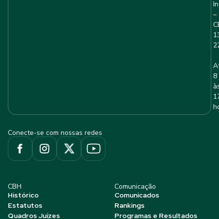
I
–
C
1
2
A
8
à
1
h
Conecte-se com nossas redes
CBH
Comunicação
Histórico
Comunicados
Estatutos
Rankings
Quadros Juízes
Programas e Resultados