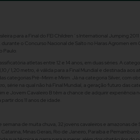
sileira para a Final do FEI Children´s International Jumping 2011
, durante o Concurso Nacional de Salto no Haras Agromen em O
o Paulo.
assificatória atletas entre 12 e 14 anos, em duas séries. A categ
,10 / 1,20 metro, é válida para a Final Mundial e destinada aos a
as categorias Pré-Mirim e Mirim. Já na categoria Silver, com ob
tro, série na qual não há Final Mundial, a geração futuro das cat
rim e Jovem Cavaleiro B têm a chance de adquirir experiência n
partir dos 11 anos de idade.
e semana de muita chuva, 32 jovens cavaleiros e amazonas de 
ta Catarina, Minas Gerais, Rio de Janeiro, Paraíba e Pernambuco
da sua técnica e garra para superar, além dos obstáculos do p