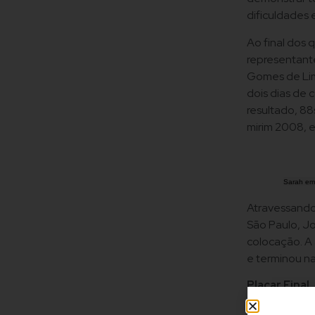
dificuldades
Ao final dos 
representant
Gomes de Lim
dois dias de
resultado, 88
mirim 2008, en
Sarah em 
Atravessando
São Paulo, Jo
colocação. A 
e terminou na
Placar Final
1º Sarah Roc