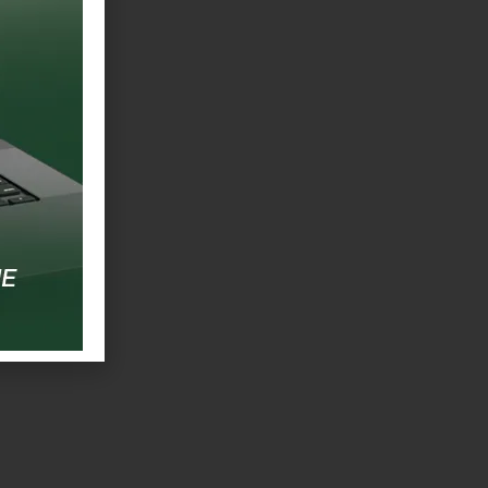
vas com dois
as por todo
cursos e a
16 conjuntos
en A), mas
rande Final
em data a ser