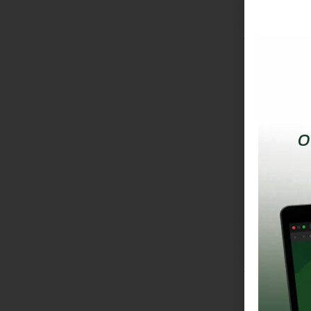
2º João Vict
3º Siew Chian
4º Emyr Diniz
5º Maria Vit
6º Maurício 
Resultado 
Children B
Placar Final
1º Pedro Egor
2º Vittório B
3º Rodrigo Ja
4º Felipe Bl
5º Maria Anto
6º
David Rittne