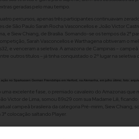
 extras geradas pelo mau tempo.
quatro percursos, apenas três participantes continuavam zerado
es de São Paulo Sarah Rocha Vasconcellos e João Victor Castr
a, e Siew Chiang, de Brasília. Somando-se os tempos da 2ª p
 competição, Sarah Vasconcellos e Warthagena obtiveram o me
s32, e venceram a seletiva. A amazona de Campinas – campeã p
tre outros títulos – já tinha conquistado o 2º lugar na seletiva 
ação no Sparkassen German Friendships em Herford, na Alemanha, em julho último; foto: arqui
 uma excelente fase, o premiado cavaleiro do Amazonas que 
ão Victor de Lima, somou 89s29 com sua Madame Lili, ficando 
atual campeã brasileira da categoria Pré-mirim, Siew Chiang, 
 3ª colocação saltando Player.
ha Vasconcellos / Warthagena – FPH – 0 ponto perdido (pp) – 