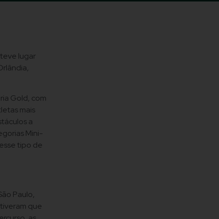
 teve lugar
rlândia,
oria Gold, com
tletas mais
stáculos a
egorias Mini-
esse tipo de
São Paulo,
 tiveram que
ercurso, as