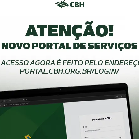
or Castro Aguiar Gomes de Lima / Madame Lili – FPH – 0pp – 8
g / Player – FHBr – 0pp – 109s01
 Costa Neto / Cherie 163 – FPH – 4pp – 90s37
ória David Ludwig / Fundesporte Solazzo Chantebled – FCH – 4
Borges / Fundesporte Romanze JMen II – FCH – 4pp – 97s57
completo
João Victor e sua Madame Lili, vencedores da Copa São Paulo deste ano; foto: arquivo FPH
off / Anita NC – FPH – 0pp – 95s11
urger / Talina de la Chapelle – FEERJ – 4pp – 88s67
rdim da Rosa / SS Tijuca – FCH – 4pp – 91s56
aauw / Modena TW – FPH – 8pp – 87s93
nia Rosa Pereira / Mileniun Califórnia – FSMH – 12pp – 94s90
r Gregory / Gimmy da Alvorada – FPH – 16pp – 100s76