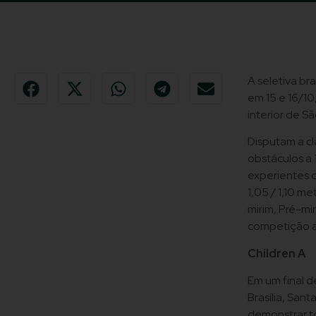
A seletiva bra
em 15 e 16/10
interior de Sã
Disputam a cl
obstáculos a 1
experientes d
1,05 / 1,10 me
mirim, Pré-mi
competição a 
Children A
Em um final d
Brasília, San
demonstrar to