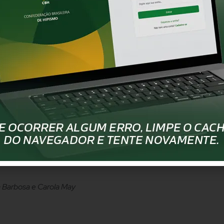
completo
entro
m a seguinte estrutura: os concorrentes saltam dois dias de pro
tintos por prova. As pistas são idênticas às aplicadas em seletiv
sificação final se dá pela soma das penalidades dos quatro per
os dos segundos percursos de cada dia. Habilitam-se à Final 
rião e os melhores 16 conjuntos a nível mundial (categoria Childr
 direito a levar no máximo dois representantes.
 programadas para 2011, 40 seletivas ao redor do planeta. A g
lugar na segunda quinzena de janeiro de 2012, em Hong Kong, 
a Barbosa e Carola May