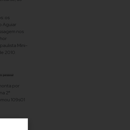
s: os
o Aguiar
assagem nos
lhor
aulista Mini-
de 2010.
vo pessoal
monta por
na 2ª
somou 109s01
88s32