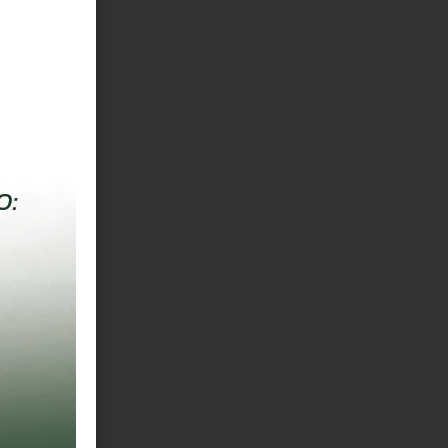
9s29
pp – 93s51