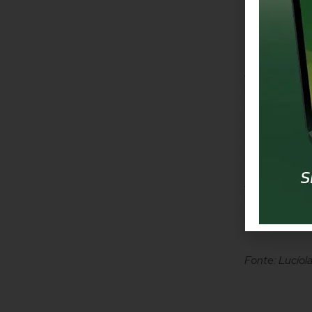
Resultado 
Fique por d
A seletiva te
percursos dis
mundo. A clas
soma dos temp
do país anfit
cada país tem
Ao todo estão
Mundial tem 
confirmada.
Fonte: Lucíol